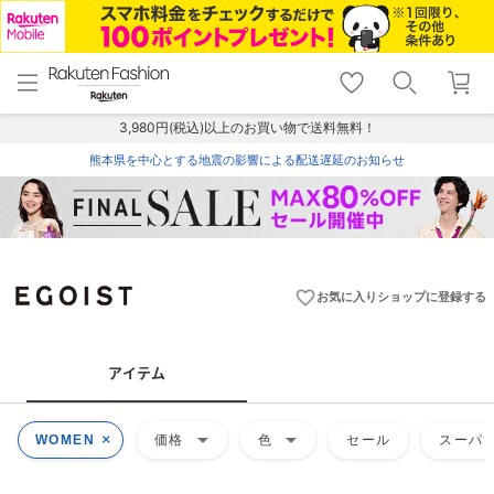
menu
home
search
favorite_border
shopping_cart
lock_outline
メニュー
トップ
検索
お気に入り
カート
ログイン
3,980円(税込)以上のお買い物で送料無料！
熊本県を中心とする地震の影響による配送遅延のお知らせ
favorite_border
お気に入りショップに登録する
アイテム
arrow_drop_down
arrow_drop_down
WOMEN
価格
色
セール
スーパー