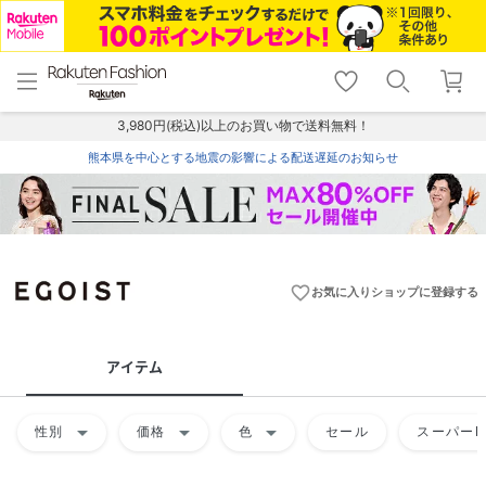
menu
home
search
favorite_border
shopping_cart
lock_outline
メニュー
トップ
検索
お気に入り
カート
ログイン
3,980円(税込)以上のお買い物で送料無料！
熊本県を中心とする地震の影響による配送遅延のお知らせ
favorite_border
お気に入りショップに登録する
アイテム
arrow_drop_down
arrow_drop_down
arrow_drop_down
性別
価格
色
セール
スーパーD