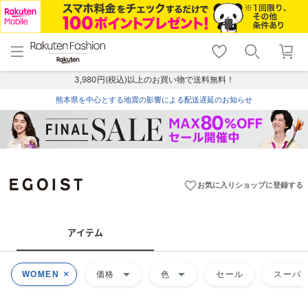
menu
home
search
favorite_border
shopping_cart
lock_outline
メニュー
トップ
検索
お気に入り
カート
ログイン
3,980円(税込)以上のお買い物で送料無料！
熊本県を中心とする地震の影響による配送遅延のお知らせ
favorite_border
お気に入りショップに登録する
アイテム
arrow_drop_down
arrow_drop_down
WOMEN
価格
色
セール
スーパー