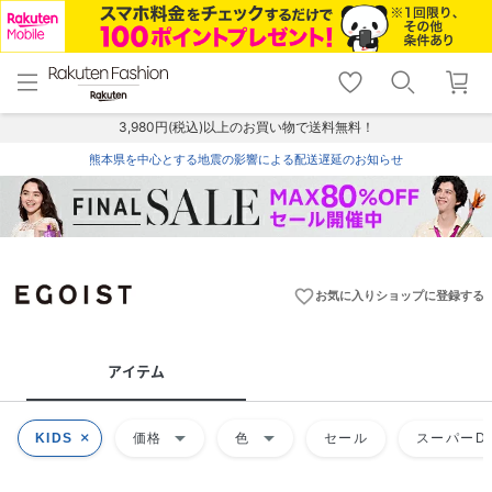
menu
home
search
favorite_border
shopping_cart
lock_outline
メニュー
トップ
検索
お気に入り
カート
ログイン
3,980円(税込)以上のお買い物で送料無料！
熊本県を中心とする地震の影響による配送遅延のお知らせ
favorite_border
お気に入りショップに登録する
アイテム
arrow_drop_down
arrow_drop_down
KIDS
価格
色
セール
スーパーDE