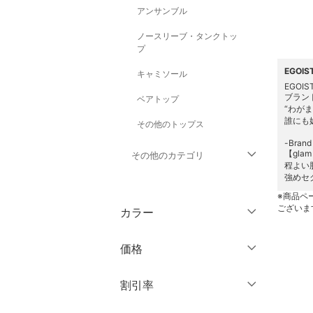
アンサンブル
ノースリーブ・タンクトッ
プ
EGOI
キャミソール
EGOIS
ブラン
ベアトップ
“わがま
誰にも
その他のトップス
-Brand
【glam
その他のカテゴリ
程よい
強めセ
ジャケット・アウター
※商品ペ
ございま
カラー
パンツ
価格
ワンピース・ドレス
円
～
円
割引率
スカート