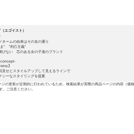
ST（エゴイスト）
T
ドネームの由来はその名の通り
ま” “利己主義”
媚びない 芯のある女の子達のブランド
 concept-
 sexy】
肌見せとスタイルアップして見えるラインで
クシーなスタイリングを提案
ージの更新が定期的に行われているため、検索結果が実際の商品ページの内容（価
す。ご注意ください。