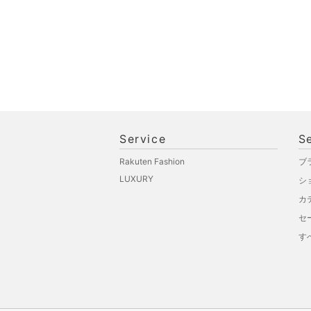
品
文房具
ペット用品
福袋・ギフト・その他
Service
S
Rakuten Fashion
ブ
LUXURY
シ
カ
セ
す