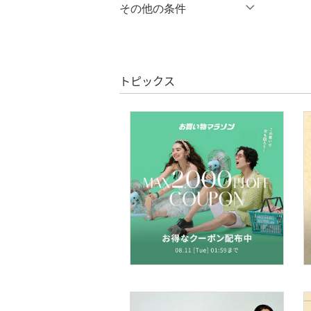
％OFF
～
％OFF
その他の条件
オールインワン・オーバ
絞り込み
ーオール
クーポン対象のみ表示
絞り込み
クリア
絞り込み
バッグ
スーパーDEALのみ表示
トピックス
シューズ・靴
クリア
絞り込み
インナー・ルームウェア
靴下・レッグウェア
ファッション雑貨
アクセサリー・腕時計
財布・ポーチ・ケース
帽子