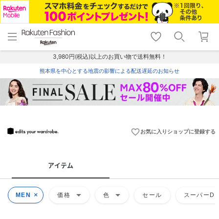
menu
home
search
favorite_border
shopping_cart
lock_outline
メニュー
トップ
検索
お気に入り
カート
ログイン
3,980円(税込)以上のお買い物で送料無料！
熊本県を中心とする地震の影響による配送遅延のお知らせ
favorite_border
お気に入りショップに登録する
アイテム
arrow_drop_down
arrow_drop_down
MEN
価格
色
セール
スーパーDE