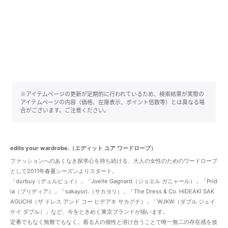
※アイテムページの更新が定期的に行われているため、検索結果が実際の
アイテムページの内容（価格、在庫表示、ポイント倍数等）とは異なる場
合がございます。ご注意ください。
edits your wardrobe.（エディット ユア ワードローブ）
ファッションへのあくなき探求心を持ち続ける、大人の女性のためのワードローブ
として2011年春夏シーズンよりスタート。
「durbuy（デュルビュイ）」「Joelle Gagnard（ジョエル ガニャール）」「Prid
ia（プリディア）」「sakayori.（サカヨリ）」「The Dress & Co. HIDEAKI SAK
AGUCHI（ザ ドレス アンド コー ヒデアキ サカグチ）」「WJKW（ダブル ジェイ
ケイ ダブル）」など、今をときめく東京ブランドが揃います。
定番でもなく無難でもなく。着る人の個性と溶け合うことで唯一無二の存在感を放