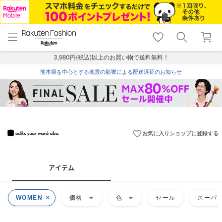
menu
home
search
favorite_border
shopping_cart
lock_outline
メニュー
トップ
検索
お気に入り
カート
ログイン
3,980円(税込)以上のお買い物で送料無料！
熊本県を中心とする地震の影響による配送遅延のお知らせ
favorite_border
お気に入りショップに登録する
アイテム
arrow_drop_down
arrow_drop_down
WOMEN
価格
色
セール
スーパー