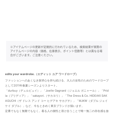
※アイテムページの更新が定期的に行われているため、検索結果が実際の
アイテムページの内容（価格、在庫表示、ポイント倍数等）とは異なる場
合がございます。ご注意ください。
edits your wardrobe.（エディット ユア ワードローブ）
ファッションへのあくなき探求心を持ち続ける、大人の女性のためのワードローブ
として2011年春夏シーズンよりスタート。
「durbuy（デュルビュイ）」「Joelle Gagnard（ジョエル ガニャール）」「Prid
ia（プリディア）」「sakayori.（サカヨリ）」「The Dress & Co. HIDEAKI SAK
AGUCHI（ザ ドレス アンド コー ヒデアキ サカグチ）」「WJKW（ダブル ジェイ
ケイ ダブル）」など、今をときめく東京ブランドが揃います。
定番でもなく無難でもなく。着る人の個性と溶け合うことで唯一無二の存在感を放