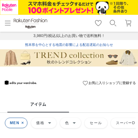
menu
home
search
favorite_border
shopping_cart
lock_outline
メニュー
トップ
検索
お気に入り
カート
ログイン
3,980円(税込)以上のお買い物で送料無料！
熊本県を中心とする地震の影響による配送遅延のお知らせ
favorite_border
お気に入りショップに登録する
アイテム
arrow_drop_down
arrow_drop_down
MEN
価格
色
セール
スーパーDE