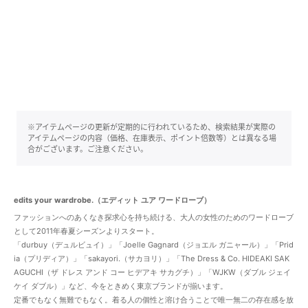
※アイテムページの更新が定期的に行われているため、検索結果が実際の
アイテムページの内容（価格、在庫表示、ポイント倍数等）とは異なる場
合がございます。ご注意ください。
edits your wardrobe.（エディット ユア ワードローブ）
ファッションへのあくなき探求心を持ち続ける、大人の女性のためのワードローブ
として2011年春夏シーズンよりスタート。
「durbuy（デュルビュイ）」「Joelle Gagnard（ジョエル ガニャール）」「Prid
ia（プリディア）」「sakayori.（サカヨリ）」「The Dress & Co. HIDEAKI SAK
AGUCHI（ザ ドレス アンド コー ヒデアキ サカグチ）」「WJKW（ダブル ジェイ
ケイ ダブル）」など、今をときめく東京ブランドが揃います。
定番でもなく無難でもなく。着る人の個性と溶け合うことで唯一無二の存在感を放