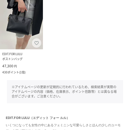
EDIT.FOR LULU
ボストンバッグ
47,300
円
430
ポイント
(
1倍
)
※アイテムページの更新が定期的に行われているため、検索結果が実際の
アイテムページの内容（価格、在庫表示、ポイント倍数等）とは異なる場
合がございます。ご注意ください。
EDIT.FOR LULU（エディット フォー ルル）
いくつになっても女性の中にあるフェミニンな可愛らしさとほんの少しのユーモ