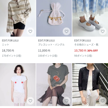
EDIT.FOR LULU
EDIT.FOR LULU
EDIT.FOR LULU
ニット
ブレスレット・バングル
その他のシューズ・靴
18,700
11,000
10,780
円
円
円
30
%
OFF
170
ポイント
(
1倍
)
100
ポイント
(
1倍
)
98
ポイント
(
1倍
)