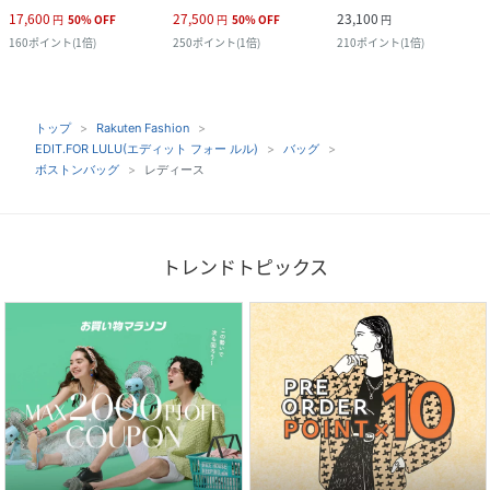
17,600
27,500
23,100
円
50
%
OFF
円
50
%
OFF
円
160
ポイント
(
1倍
)
250
ポイント
(
1倍
)
210
ポイント
(
1倍
)
トップ
Rakuten Fashion
EDIT.FOR LULU(エディット フォー ルル)
バッグ
ボストンバッグ
レディース
トレンドトピックス