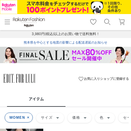
menu
home
search
favorite_border
shopping_cart
lock_outline
メニュー
トップ
検索
お気に入り
カート
ログイン
3,980円(税込)以上のお買い物で送料無料！
熊本県を中心とする地震の影響による配送遅延のお知らせ
favorite_border
お気に入りショップに登録する
アイテム
arrow_drop_down
arrow_drop_down
arrow_drop_down
WOMEN
サイズ
価格
色
セ