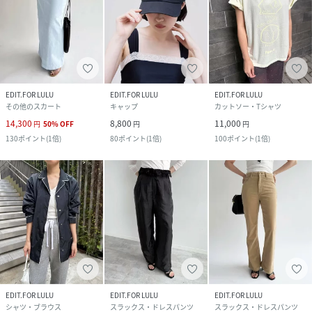
EDIT.FOR LULU
EDIT.FOR LULU
EDIT.FOR LULU
その他のスカート
キャップ
カットソー・Tシャツ
14,300
8,800
11,000
円
50
%
OFF
円
円
130
ポイント
(
1倍
)
80
ポイント
(
1倍
)
100
ポイント
(
1倍
)
EDIT.FOR LULU
EDIT.FOR LULU
EDIT.FOR LULU
シャツ・ブラウス
スラックス・ドレスパンツ
スラックス・ドレスパンツ