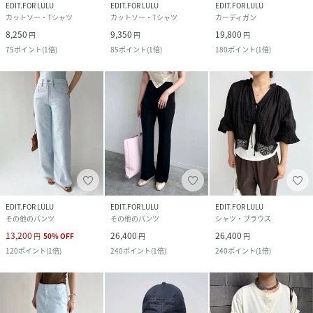
EDIT.FOR LULU
EDIT.FOR LULU
EDIT.FOR LULU
カットソー・Tシャツ
カットソー・Tシャツ
カーディガン
8,250
9,350
19,800
円
円
円
75
ポイント
(
1倍
)
85
ポイント
(
1倍
)
180
ポイント
(
1倍
)
EDIT.FOR LULU
EDIT.FOR LULU
EDIT.FOR LULU
その他のパンツ
その他のパンツ
シャツ・ブラウス
13,200
26,400
26,400
円
50
%
OFF
円
円
120
ポイント
(
1倍
)
240
ポイント
(
1倍
)
240
ポイント
(
1倍
)