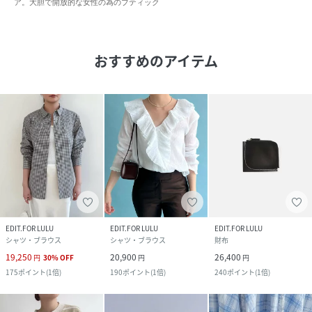
ア。大胆で開放的な女性の為のブティック
おすすめのアイテム
EDIT.FOR LULU
EDIT.FOR LULU
EDIT.FOR LULU
シャツ・ブラウス
シャツ・ブラウス
財布
19,250
20,900
26,400
円
30
%
OFF
円
円
175
ポイント
(
1倍
)
190
ポイント
(
1倍
)
240
ポイント
(
1倍
)