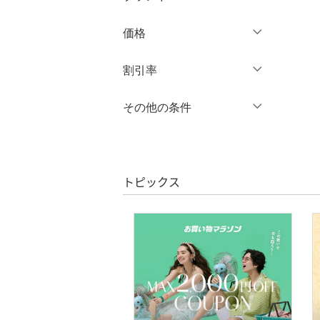
長袖
バッグ
ロング丈
クリア
絞り込み
ブランド一覧からさがす >
価格
シューズ・靴
クリア
絞り込み
クリア
絞り込み
円
～
円
割引率
インナー・ルームウェア
％OFF
～
％OFF
その他の条件
靴下・レッグウェア
絞り込み
クリア
絞り込み
クーポン対象のみ表示
ファッション雑貨
絞り込み
スーパーDEALのみ表示
アクセサリー・腕時計
トピックス
クリア
絞り込み
財布・ポーチ・ケース
帽子
ヘアアクセサリー
マタニティウェア・ベビ