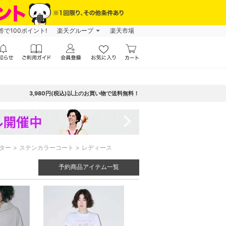
で100ポイント!
楽天グループ
楽天市場
3,980円(税込)以上のお買い物で送料無料！
navigate_next
ター
ステンカラーコート
レディース
予約商品アイテム一覧