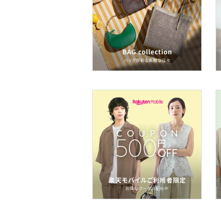
フレグランス
メイク道具・美容器具
コフレ・キット・セット
食器・調理器具・キッチ
ン用品
インテリア・生活雑貨
スマホグッズ・オーディ
オ機器
スポーツ・アウトドア用
品
文房具