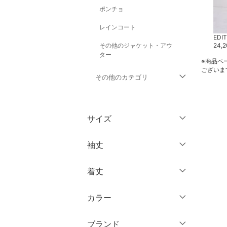
ポンチョ
レインコート
EDIT.FOR LULU
EDIT.FOR LULU
EDI
その他のジャケット・アウ
41,800
円
39,600
円
24,
ター
※商品ペ
ございま
その他のカテゴリ
トップス
サイズ
パンツ
ウェア（S/M/L）
袖丈
ワンピース・ドレス
～XS
S
着丈
スカート
ノースリーブ
M
L
半袖
XL
XXL
カラー
オールインワン・オーバ
ショート丈
ーオール
七分袖・五分袖
3XL～
フリー
ミドル丈
ブランド