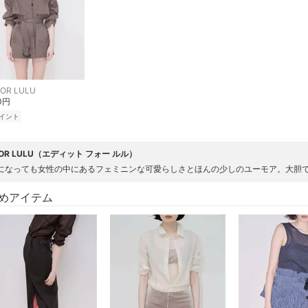
FOR LULU
00円
イント
.FOR LULU（エディット フォー ルル）
になっても女性の中にあるフェミニンな可愛らしさとほんの少しのユーモア。大胆
めアイテム