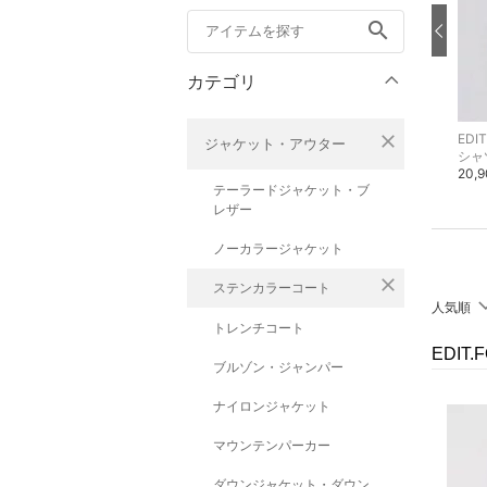
search
カテゴリ
close
EDIT.FOR LULU
EDIT.FOR LULU
EDI
ジャケット・アウター
ブルゾン・ジャンパー
その他のジャケット・アウター
シャ
29,700円
49,500円
20,
テーラードジャケット・ブ
レザー
ノーカラージャケット
close
ステンカラーコート
人気順
トレンチコート
EDIT
ブルゾン・ジャンパー
ナイロンジャケット
マウンテンパーカー
ダウンジャケット・ダウン