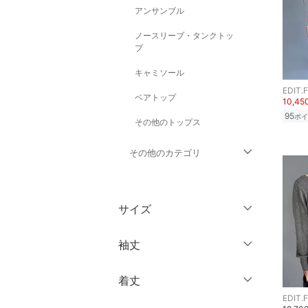
アンサンブル
ノースリーブ・タンクトッ
プ
キャミソール
EDIT.
ベアトップ
10,4
95
ポイ
その他のトップス
その他のカテゴリ
ジャケット・アウター
サイズ
パンツ
ウェア（S/M/L）
袖丈
ワンピース・ドレス
～XS
S
着丈
スカート
ノースリーブ
M
L
EDIT.