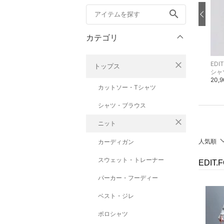
search
カテゴリ
close
EDIT.FOR LULU
EDIT.FOR LULU
EDI
トップス
ブルゾン・ジャンパー
その他のジャケット・アウター
シャ
29,700円
49,500円
20,
カットソー・Tシャツ
シャツ・ブラウス
close
ニット
人気順
カーディガン
スウェット・トレーナー
EDIT
パーカー・フーディー
ベスト・ジレ
ポロシャツ