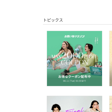
ヘアアクセサリー
マタニティウェア・ベビ
ー用品
トピックス
スーツ・フォーマル
水着・スイムグッズ
着物・浴衣・和装小物
スキンケア
ベースメイク
メイクアップ
ネイル
ボディケア・オーラルケ