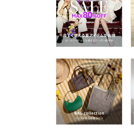
ア
ヘアケア
フレグランス
メイク道具・美容器具
コフレ・キット・セット
食器・調理器具・キッチ
ン用品
インテリア・生活雑貨
スマホグッズ・オーディ
オ機器
スポーツ・アウトドア用