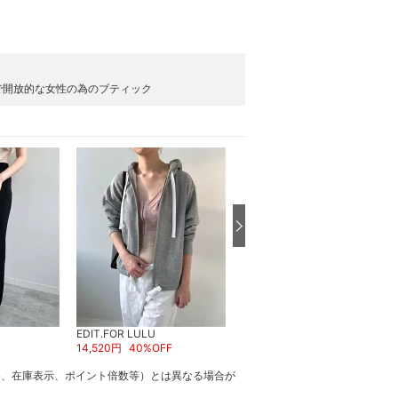
で開放的な女性の為のブティック
EDIT.FOR LULU
EDIT.FOR LULU
14,520
円
40
%OFF
12,650
円
50
%OFF
格、在庫表示、ポイント倍数等）とは異なる場合が