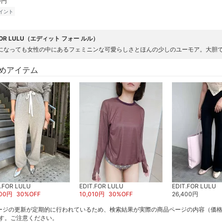
0円
イント
.FOR LULU（エディット フォー ルル）
になっても女性の中にあるフェミニンな可愛らしさとほんの少しのユーモア。大胆
めアイテム
T.FOR LULU
EDIT.FOR LULU
EDIT.FOR LULU
00
円
30
%OFF
10,010
円
30
%OFF
26,400
円
ージの更新が定期的に行われているため、検索結果が実際の商品ページの内容（価
す。ご注意ください。