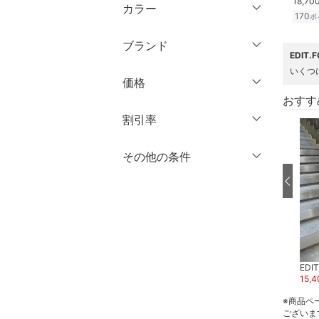
18,70
半袖
XL
XXL
カラー
オールインワン・オーバ
ショート丈
170
ポ
ーオール
七分袖・五分袖
3XL～
フリー
ミドル丈
ブランド
長袖
バッグ
EDIT
ロング丈
クリア
絞り込み
いくつ
ブランド一覧からさがす >
価格
シューズ・靴
クリア
絞り込み
おすす
クリア
絞り込み
円
～
円
割引率
インナー・ルームウェア
％OFF
～
％OFF
その他の条件
靴下・レッグウェア
絞り込み
クリア
絞り込み
クーポン対象のみ表示
ファッション雑貨
絞り込み
スーパーDEALのみ表示
アクセサリー・腕時計
クリア
絞り込み
財布・ポーチ・ケース
EDIT.FOR LULU
EDIT.FOR LULU
EDI
13,090
円
30
%OFF
24,200
円
15,4
帽子
※商品ペ
ございま