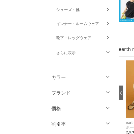
シューズ・靴
インナー・ルームウェア
靴下・レッグウェア
earth
さらに表示
ファッション雑貨
カラー
アクセサリー・腕時計
ブランド
財布・ポーチ・ケース
ブランド一覧からさがす >
価格
帽子
円
～
円
earth music&ecology
earth music&ecology
eart
割引率
ヘアアクセサリー
トートバッグ
ハット
ポー
4,950円
2,750円
2,9