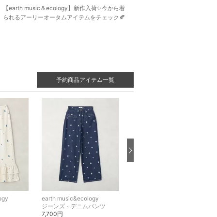
【earth music＆ecology】新作入荷✨今から着
られるアーリーオータムアイテムをチェック🍂
予約商品アイテム一覧
ogy
earth music&ecology
earth music&ecology
ジーンズ・デニムパンツ
ジーンズ・デニムパンツ
7,700円
7,150円