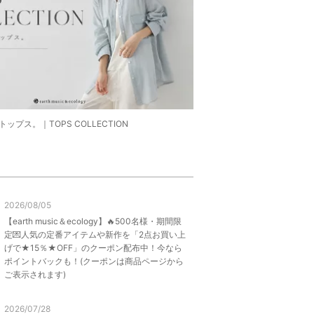
ップス。｜TOPS COLLECTION
2026/08/05
【earth music＆ecology】🔥500名様・期間限
定💌人気の定番アイテムや新作を「2点お買い上
げで★15％★OFF」のクーポン配布中！今なら
ポイントバックも！(クーポンは商品ページから
ご表示されます)
2026/07/28