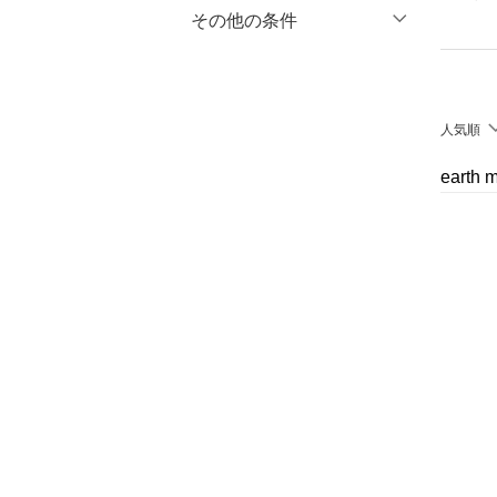
マタニティウェア・ベビ
％OFF
～
％OFF
その他の条件
絞り込み
クリア
絞り込み
ー用品
クーポン対象のみ表示
絞り込み
スーツ・フォーマル
スーパーDEALのみ表示
人気順
水着・スイムグッズ
クリア
絞り込み
earth
着物・浴衣・和装小物
スキンケア
ベースメイク
メイクアップ
ネイル
ボディケア・オーラルケ
ア