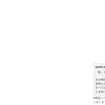
ヘアケア
フレグランス
メイク道具・美容器具
コフレ・キット・セット
食器・調理器具・キッチ
ン用品
インテリア・生活雑貨
eart
「私」
スマホグッズ・オーディ
今の時
オ機器
女性ら
すべて
ときめ
スポーツ・アウトドア用
品
※商品ペ
ございま