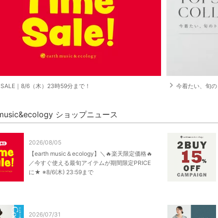
navigate_next
E SALE｜8/6（木）23時59分まで！
今着たい、旬のト
h music&ecology ショップニュース
2026/08/05
【earth music＆ecology】＼🔥楽天限定価格🔥
／今すぐ使える最旬アイテムが期間限定PRICE
に★ ※8/6(木) 23:59まで
2026/07/31