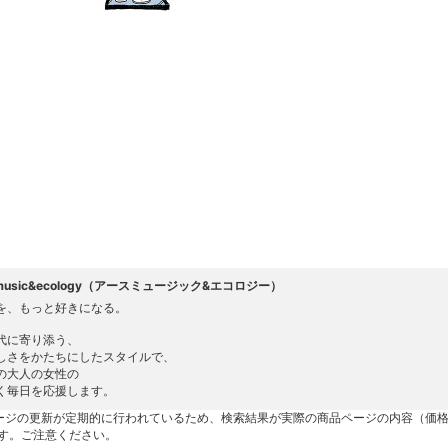
h music&ecology（アースミュージック&エコロジー）
を、もっと好きになる。
代に寄り添う、
しさをかたちにしたスタイルで、
の大人の女性の
く毎日を応援します。
ージの更新が定期的に行われているため、検索結果が実際の商品ページの内容（価
す。ご注意ください。