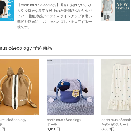
【earth music＆ecology】暑さに負けない、ひ
んやり快適な夏支度☀️ 触れた瞬間ひんやり心地
よい、 接触冷感アイテムをラインアップ❄️ 暑い
季節も快適に、 おしゃれと涼しさを両立する一
枚です。
 music&ecology 予約商品
h music&ecology
earth music&ecology
earth music&ecol
チ
ポーチ
その他のスカート
70円
3,850円
6,600円