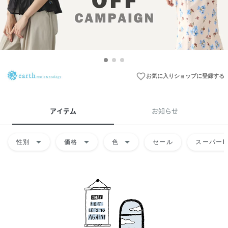
favorite_border
お気に入りショップに登録する
アイテム
お知らせ
arrow_drop_down
arrow_drop_down
arrow_drop_down
性別
価格
色
セール
スーパーD