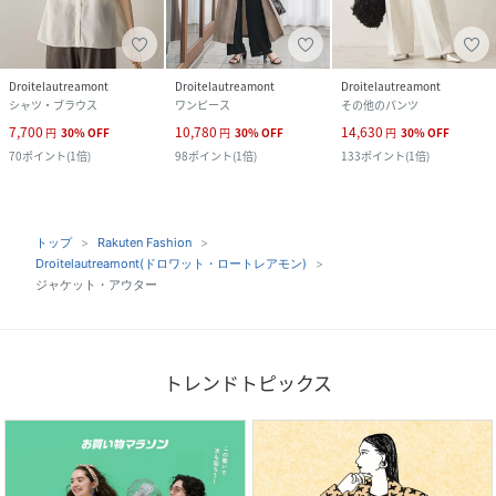
Droitelautreamont
Droitelautreamont
Droitelautreamont
シャツ・ブラウス
ワンピース
その他のパンツ
7,700
10,780
14,630
円
30
%
OFF
円
30
%
OFF
円
30
%
OFF
70
ポイント
(
1倍
)
98
ポイント
(
1倍
)
133
ポイント
(
1倍
)
トップ
Rakuten Fashion
Droitelautreamont(ドロワット・ロートレアモン)
ジャケット・アウター
トレンドトピックス