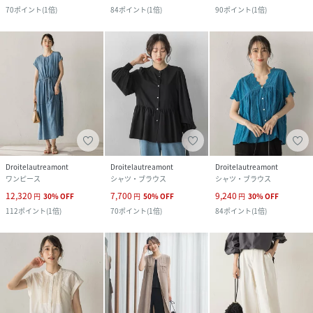
70
ポイント
(
1倍
)
84
ポイント
(
1倍
)
90
ポイント
(
1倍
)
Droitelautreamont
Droitelautreamont
Droitelautreamont
ワンピース
シャツ・ブラウス
シャツ・ブラウス
12,320
7,700
9,240
円
30
%
OFF
円
50
%
OFF
円
30
%
OFF
112
ポイント
(
1倍
)
70
ポイント
(
1倍
)
84
ポイント
(
1倍
)