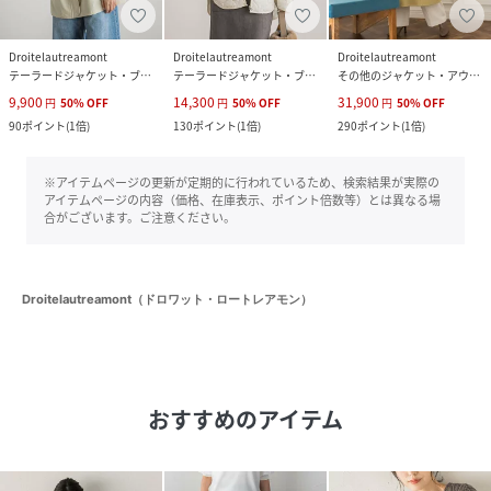
Droitelautreamont
Droitelautreamont
Droitelautreamont
テーラードジャケット・ブレザー
テーラードジャケット・ブレザー
その他のジャケット・アウター
9,900
14,300
31,900
円
50
%
OFF
円
50
%
OFF
円
50
%
OFF
90
ポイント
(
1倍
)
130
ポイント
(
1倍
)
290
ポイント
(
1倍
)
※アイテムページの更新が定期的に行われているため、検索結果が実際の
アイテムページの内容（価格、在庫表示、ポイント倍数等）とは異なる場
合がございます。ご注意ください。
Droitelautreamont（ドロワット・ロートレアモン）
おすすめのアイテム