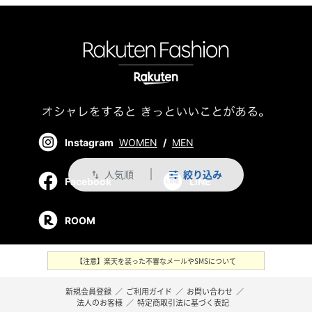
Instagram
WOMEN
/
MEN
人気順
絞り込み
swap_vert
Facebook
LINE
ROOM
【注意】楽天を装った不審なメールやSMSについて
新規会員登録
／
ご利用ガイド
／
お問い合わせ
／
法人のお客様
／
特定商取引法に基づく表記