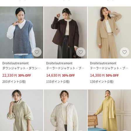
Droitelautreamont
Droitelautreamont
Droitelautreamont
ダウンジャケット・ダウンベスト
テーラードジャケット・ブレザー
テーラードジャケット・ブレザー
22,330
14,630
14,300
円
30
%
OFF
円
30
%
OFF
円
50
%
OFF
203
ポイント
(
1倍
)
133
ポイント
(
1倍
)
130
ポイント
(
1倍
)