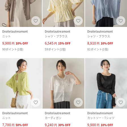
Droitelautreamont
Droitelautreamont
Droitelautreamont
ニット
シャツ・ブラウス
シャツ・ブラウス
9,900
6,545
8,910
円
10
%
OFF
円
15
%
OFF
円
10
%
OFF
90
ポイント
(
1倍
)
59
ポイント
(
1倍
)
81
ポイント
(
1倍
)
Droitelautreamont
Droitelautreamont
Droitelautreamont
ニット
カーディガン
カットソー・Tシャツ
7,700
9,240
9,900
円
50
%
OFF
円
30
%
OFF
円
10
%
OFF