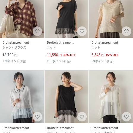
Droitelautreamont
Droitelautreamont
Droitelautreamont
シャツ・ブラウス
ニット
ニット
18,700
11,550
6,545
円
円
30
%
OFF
円
15
%
OFF
170
ポイント
(
1倍
)
105
ポイント
(
1倍
)
59
ポイント
(
1倍
)
Droitelautreamont
Droitelautreamont
Droitelautreamont
ニット
カットソー・Tシャツ
シャツ・ブラウス