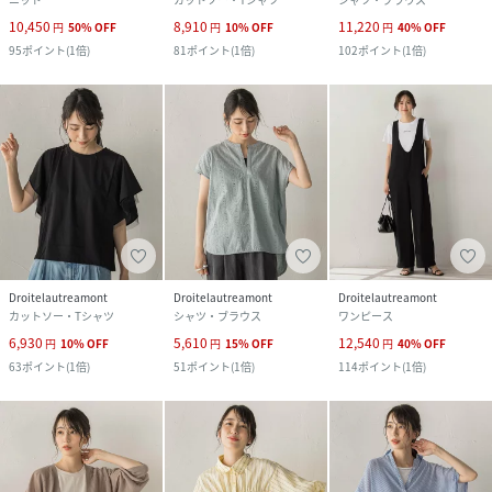
10,450
8,910
11,220
円
50
%
OFF
円
10
%
OFF
円
40
%
OFF
95
ポイント
(
1倍
)
81
ポイント
(
1倍
)
102
ポイント
(
1倍
)
Droitelautreamont
Droitelautreamont
Droitelautreamont
カットソー・Tシャツ
シャツ・ブラウス
ワンピース
6,930
5,610
12,540
円
10
%
OFF
円
15
%
OFF
円
40
%
OFF
63
ポイント
(
1倍
)
51
ポイント
(
1倍
)
114
ポイント
(
1倍
)