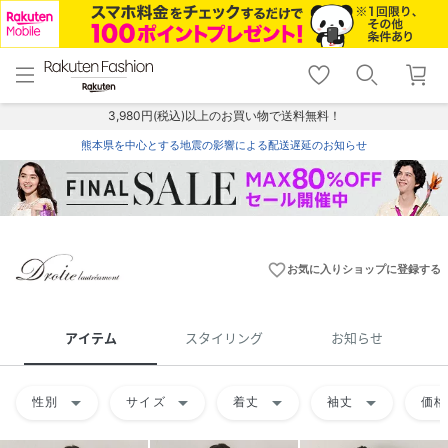
menu
home
search
favorite_border
shopping_cart
lock_outline
メニュー
トップ
検索
お気に入り
カート
ログイン
3,980円(税込)以上のお買い物で送料無料！
熊本県を中心とする地震の影響による配送遅延のお知らせ
favorite_border
お気に入りショップに登録する
アイテム
スタイリング
お知らせ
arrow_drop_down
arrow_drop_down
arrow_drop_down
arrow_drop_down
性別
サイズ
着丈
袖丈
価格