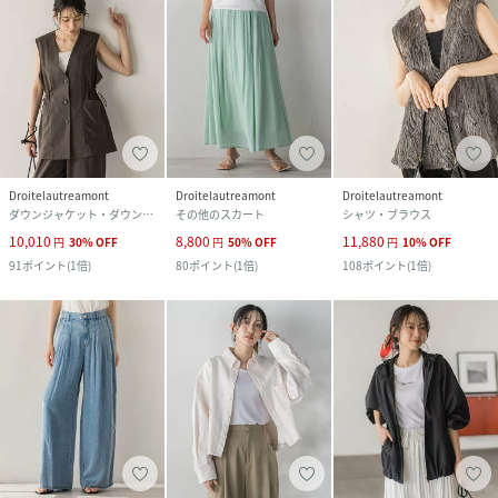
Droitelautreamont
Droitelautreamont
Droitelautreamont
ダウンジャケット・ダウンベスト
その他のスカート
シャツ・ブラウス
10,010
8,800
11,880
円
30
%
OFF
円
50
%
OFF
円
10
%
OFF
91
ポイント
(
1倍
)
80
ポイント
(
1倍
)
108
ポイント
(
1倍
)