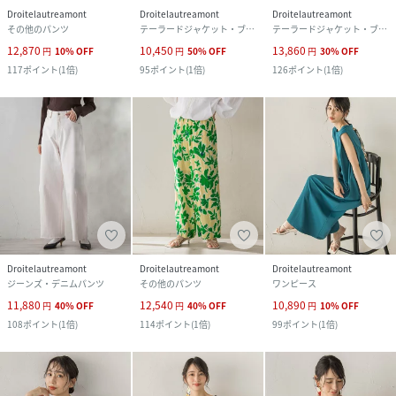
Droitelautreamont
Droitelautreamont
Droitelautreamont
その他のパンツ
テーラードジャケット・ブレザー
テーラードジャケット・ブレザー
12,870
10,450
13,860
円
10
%
OFF
円
50
%
OFF
円
30
%
OFF
117
ポイント
(
1倍
)
95
ポイント
(
1倍
)
126
ポイント
(
1倍
)
Droitelautreamont
Droitelautreamont
Droitelautreamont
ジーンズ・デニムパンツ
その他のパンツ
ワンピース
11,880
12,540
10,890
円
40
%
OFF
円
40
%
OFF
円
10
%
OFF
108
ポイント
(
1倍
)
114
ポイント
(
1倍
)
99
ポイント
(
1倍
)