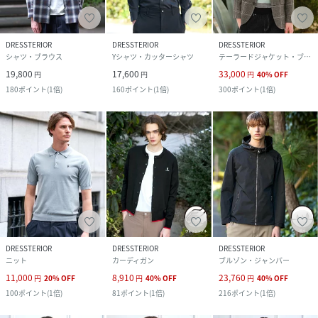
DRESSTERIOR
DRESSTERIOR
DRESSTERIOR
シャツ・ブラウス
Yシャツ・カッターシャツ
テーラードジャケット・ブレザー
19,800
17,600
33,000
円
円
円
40
%
OFF
180
ポイント
(
1倍
)
160
ポイント
(
1倍
)
300
ポイント
(
1倍
)
DRESSTERIOR
DRESSTERIOR
DRESSTERIOR
ニット
カーディガン
ブルゾン・ジャンパー
11,000
8,910
23,760
円
20
%
OFF
円
40
%
OFF
円
40
%
OFF
100
ポイント
(
1倍
)
81
ポイント
(
1倍
)
216
ポイント
(
1倍
)