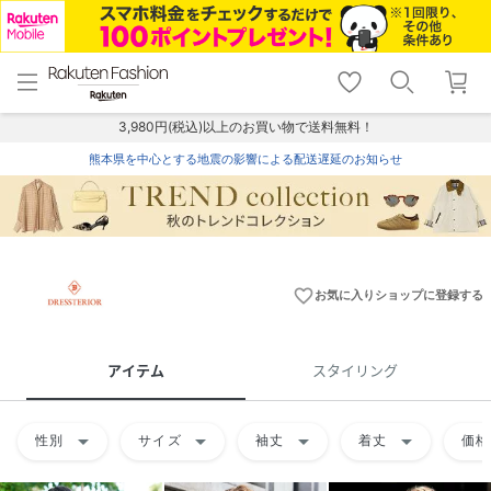
menu
home
search
favorite_border
shopping_cart
lock_outline
メニュー
トップ
検索
お気に入り
カート
ログイン
3,980円(税込)以上のお買い物で送料無料！
熊本県を中心とする地震の影響による配送遅延のお知らせ
favorite_border
お気に入りショップに登録する
アイテム
スタイリング
arrow_drop_down
arrow_drop_down
arrow_drop_down
arrow_drop_down
性別
サイズ
袖丈
着丈
価格