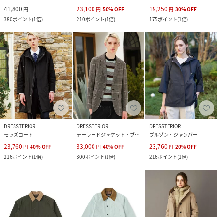
41,800
23,100
19,250
円
円
50
%
OFF
円
30
%
OFF
380
ポイント
(
1倍
)
210
ポイント
(
1倍
)
175
ポイント
(
1倍
)
DRESSTERIOR
DRESSTERIOR
DRESSTERIOR
モッズコート
テーラードジャケット・ブレザー
ブルゾン・ジャンパー
23,760
33,000
23,760
円
40
%
OFF
円
40
%
OFF
円
20
%
OFF
216
ポイント
(
1倍
)
300
ポイント
(
1倍
)
216
ポイント
(
1倍
)