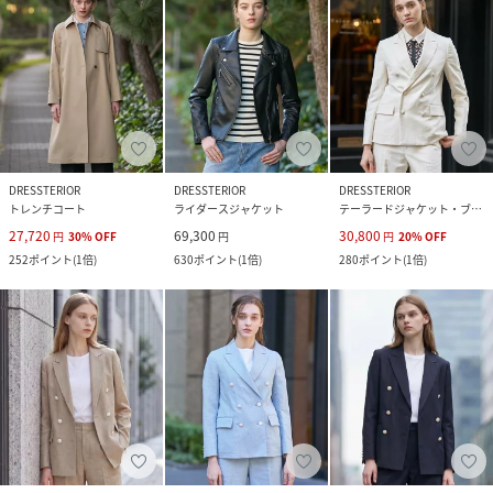
DRESSTERIOR
DRESSTERIOR
DRESSTERIOR
トレンチコート
ライダースジャケット
テーラードジャケット・ブレザー
27,720
69,300
30,800
円
30
%
OFF
円
円
20
%
OFF
252
ポイント
(
1倍
)
630
ポイント
(
1倍
)
280
ポイント
(
1倍
)