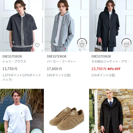
DRESSTERIOR
DRESSTERIOR
DRESSTERIOR
シャツ・ブラウス
パーカー・フーディー
その他のジャケット・アウター
13,750
17,600
23,760
円
円
円
40
%
OFF
1,875
ポイント
(
15%ポイント
160
ポイント
(
1倍
)
216
ポイント
(
1倍
)
バック
)