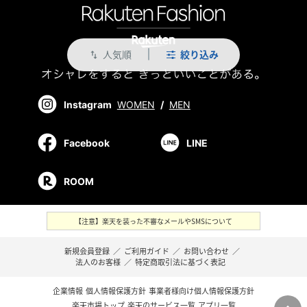
人気順
絞り込み
swap_vert
Instagram
WOMEN
/
MEN
Facebook
LINE
ROOM
【注意】楽天を装った不審なメールやSMSについて
新規会員登録
／
ご利用ガイド
／
お問い合わせ
／
法人のお客様
／
特定商取引法に基づく表記
企業情報
個人情報保護方針
事業者様向け個人情報保護方針
楽天市場トップ
楽天のサービス一覧
アプリ一覧