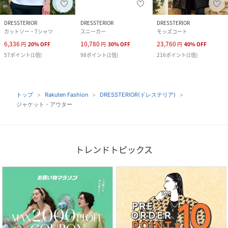
DRESSTERIOR
DRESSTERIOR
DRESSTERIOR
カットソー・Tシャツ
スニーカー
モッズコート
6,336
10,780
23,760
円
20
%
OFF
円
30
%
OFF
円
40
%
OFF
57
ポイント
(
1倍
)
98
ポイント
(
1倍
)
216
ポイント
(
1倍
)
トップ
Rakuten Fashion
DRESSTERIOR(ドレステリア)
ジャケット・アウター
トレンドトピックス