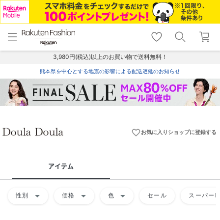
menu
home
search
favorite_border
shopping_cart
lock_outline
メニュー
トップ
検索
お気に入り
カート
ログイン
3,980円(税込)以上のお買い物で送料無料！
熊本県を中心とする地震の影響による配送遅延のお知らせ
favorite_border
お気に入りショップに登録する
アイテム
arrow_drop_down
arrow_drop_down
arrow_drop_down
性別
価格
色
セール
スーパーD