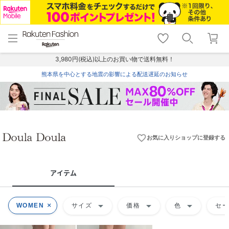
menu
home
search
favorite_border
shopping_cart
lock_outline
メニュー
トップ
検索
お気に入り
カート
ログイン
3,980円(税込)以上のお買い物で送料無料！
熊本県を中心とする地震の影響による配送遅延のお知らせ
favorite_border
お気に入りショップに登録する
アイテム
arrow_drop_down
arrow_drop_down
arrow_drop_down
WOMEN
サイズ
価格
色
セ