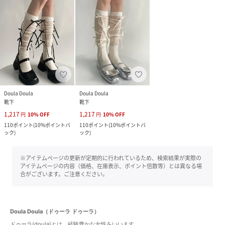
Doula Doula
Doula Doula
靴下
靴下
1,217
1,217
円
10
%
OFF
円
10
%
OFF
110
ポイント
(
10%ポイントバ
110
ポイント
(
10%ポイントバ
ック
)
ック
)
※アイテムページの更新が定期的に行われているため、検索結果が実際の
アイテムページの内容（価格、在庫表示、ポイント倍数等）とは異なる場
合がございます。ご注意ください。
Doula Doula（ドゥーラ ドゥーラ）
ドゥーラ(doula)とは、経験豊かな女性をいいます。