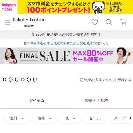
menu
home
search
favorite_border
shopping_cart
lock_outline
メニュー
トップ
検索
お気に入り
カート
ログイン
3,980円(税込)以上のお買い物で送料無料！
熊本県を中心とする地震の影響による配送遅延のお知らせ
favorite_border
お気に入りショップに登録する
アイテム
お知らせ
NEW
arrow_drop_down
arrow_drop_down
arrow_drop_down
性別
価格
色
セール
スーパーD