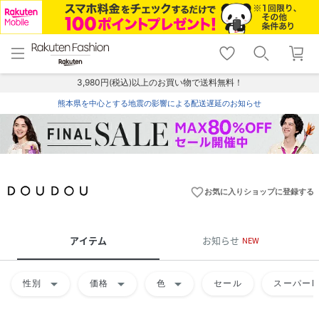
menu
home
search
favorite_border
shopping_cart
lock_outline
メニュー
トップ
検索
お気に入り
カート
ログイン
3,980円(税込)以上のお買い物で送料無料！
熊本県を中心とする地震の影響による配送遅延のお知らせ
favorite_border
お気に入りショップに登録する
アイテム
お知らせ
NEW
arrow_drop_down
arrow_drop_down
arrow_drop_down
性別
価格
色
セール
スーパーD