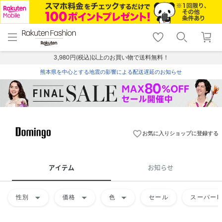
menu
home
search
favorite_border
shopping_cart
lock_outline
メニュー
トップ
検索
お気に入り
カート
ログイン
3,980円(税込)以上のお買い物で送料無料！
熊本県を中心とする地震の影響による配送遅延のお知らせ
favorite_border
お気に入りショップに登録する
アイテム
お知らせ
arrow_drop_down
arrow_drop_down
arrow_drop_down
性別
価格
色
セール
スーパーD