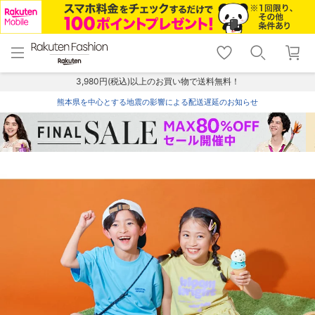
menu
home
search
favorite_border
shopping_cart
lock_outline
メニュー
トップ
検索
お気に入り
カート
ログイン
3,980円(税込)以上のお買い物で送料無料！
熊本県を中心とする地震の影響による配送遅延のお知らせ