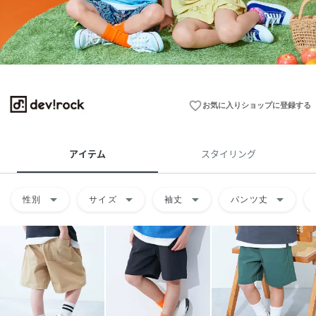
favorite_border
お気に入りショップに登録する
アイテム
スタイリング
arrow_drop_down
arrow_drop_down
arrow_drop_down
arrow_drop_down
性別
サイズ
袖丈
パンツ丈