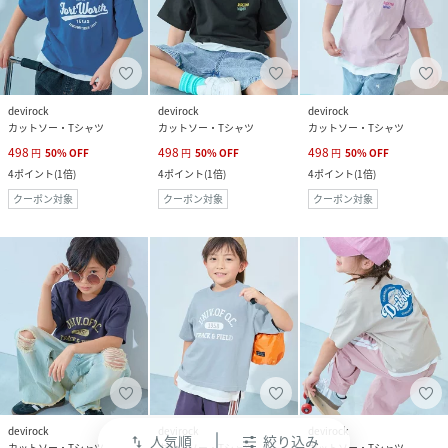
devirock
devirock
devirock
カットソー・Tシャツ
カットソー・Tシャツ
カットソー・Tシャツ
498
498
498
円
50
%
OFF
円
50
%
OFF
円
50
%
OFF
4
ポイント
(
1倍
)
4
ポイント
(
1倍
)
4
ポイント
(
1倍
)
クーポン対象
クーポン対象
クーポン対象
devirock
devirock
devirock
人気順
絞り込み
swap_vert
カットソー・Tシャツ
カットソー・Tシャツ
カットソー・Tシャツ