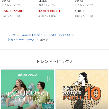
DEVICE
DEVICE
DEVICE
ショルダーバッグ
ボストンバッグ
ショルダーバッグ
3,960
4,450
4,400
円
20
%
OFF
円
10
%
OFF
円
36
ポイント
(
1倍
)
40
ポイント
(
1倍
)
40
ポイント
(
1倍
)
トップ
Rakuten Fashion
DEVICE(デバイス)
財布・ポーチ・ケース
ポーチ
トレンドトピックス