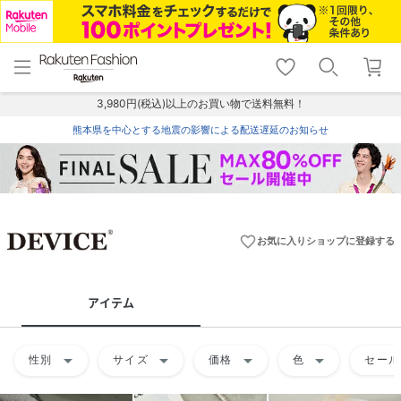
menu
home
search
favorite_border
shopping_cart
lock_outline
メニュー
トップ
検索
お気に入り
カート
ログイン
3,980円(税込)以上のお買い物で送料無料！
熊本県を中心とする地震の影響による配送遅延のお知らせ
favorite_border
お気に入りショップに登録する
アイテム
arrow_drop_down
arrow_drop_down
arrow_drop_down
arrow_drop_down
性別
サイズ
価格
色
セール