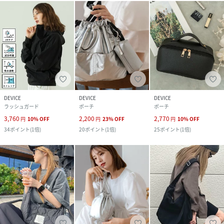
DEVICE
DEVICE
DEVICE
ラッシュガード
ポーチ
ポーチ
3,760
2,200
2,770
円
10
%
OFF
円
23
%
OFF
円
10
%
OFF
34
ポイント
(
1倍
)
20
ポイント
(
1倍
)
25
ポイント
(
1倍
)