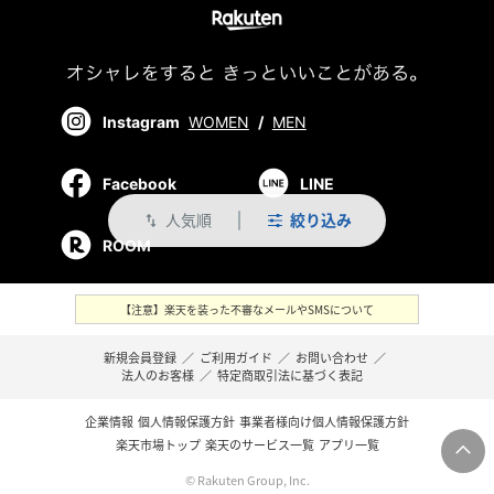
Instagram
WOMEN
/
MEN
Facebook
LINE
人気順
絞り込み
swap_vert
ROOM
【注意】楽天を装った不審なメールやSMSについて
新規会員登録
／
ご利用ガイド
／
お問い合わせ
／
法人のお客様
／
特定商取引法に基づく表記
企業情報
個人情報保護方針
事業者様向け個人情報保護方針
楽天市場トップ
楽天のサービス一覧
アプリ一覧
© Rakuten Group, Inc.