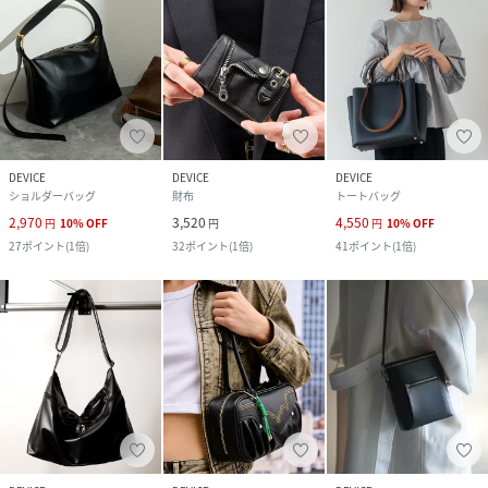
DEVICE
DEVICE
DEVICE
ショルダーバッグ
財布
トートバッグ
2,970
3,520
4,550
円
10
%
OFF
円
円
10
%
OFF
27
ポイント
(
1倍
)
32
ポイント
(
1倍
)
41
ポイント
(
1倍
)