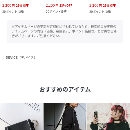
2,200
2,200
2,200
円
23
%
OFF
円
23
%
OFF
円
23
%
OFF
20
ポイント
(
1倍
)
20
ポイント
(
1倍
)
20
ポイント
(
1倍
)
※アイテムページの更新が定期的に行われているため、検索結果が実際の
アイテムページの内容（価格、在庫表示、ポイント倍数等）とは異なる場
合がございます。ご注意ください。
DEVICE（デバイス）
おすすめのアイテム