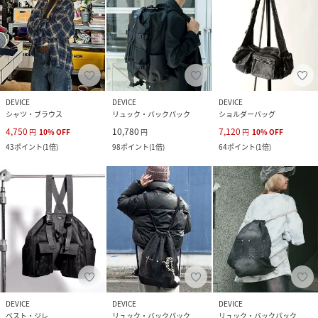
DEVICE
DEVICE
DEVICE
シャツ・ブラウス
リュック・バックパック
ショルダーバッグ
4,750
10,780
7,120
円
10
%
OFF
円
円
10
%
OFF
43
ポイント
(
1倍
)
98
ポイント
(
1倍
)
64
ポイント
(
1倍
)
DEVICE
DEVICE
DEVICE
ベスト・ジレ
リュック・バックパック
リュック・バックパック