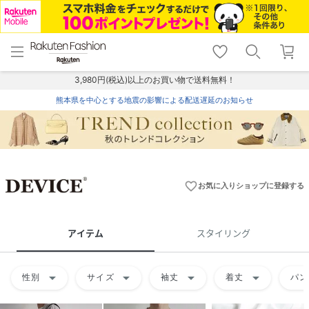
menu
home
search
favorite_border
shopping_cart
lock_outline
メニュー
トップ
検索
お気に入り
カート
ログイン
3,980円(税込)以上のお買い物で送料無料！
熊本県を中心とする地震の影響による配送遅延のお知らせ
favorite_border
お気に入りショップに登録する
アイテム
スタイリング
arrow_drop_down
arrow_drop_down
arrow_drop_down
arrow_drop_down
性別
サイズ
袖丈
着丈
パン