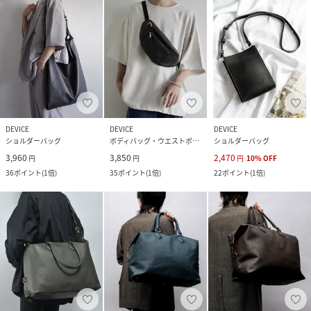
DEVICE
DEVICE
DEVICE
ショルダーバッグ
ボディバッグ・ウエストポーチ
ショルダーバッグ
3,960
3,850
2,470
円
円
円
10
%
OFF
36
ポイント
(
1倍
)
35
ポイント
(
1倍
)
22
ポイント
(
1倍
)