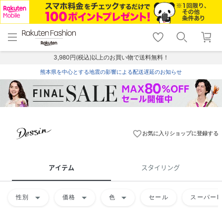
menu
home
search
favorite_border
shopping_cart
lock_outline
メニュー
トップ
検索
お気に入り
カート
ログイン
3,980円(税込)以上のお買い物で送料無料！
熊本県を中心とする地震の影響による配送遅延のお知らせ
favorite_border
お気に入りショップに登録する
アイテム
スタイリング
arrow_drop_down
arrow_drop_down
arrow_drop_down
性別
価格
色
セール
スーパーD