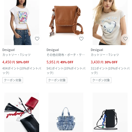
Desigual
Desigual
Desigual
カットソー・Tシャツ
その他の財布・ポーチ・ケース
カットソー・Tシャツ
4,450
5,951
3,430
円
50
%
OFF
円
49
%
OFF
円
30
%
OFF
404
ポイント
(
10%ポイントバ
541
ポイント
(
10%ポイントバ
311
ポイント
(
10%ポイントバ
ック
)
ック
)
ック
)
クーポン対象
クーポン対象
クーポン対象