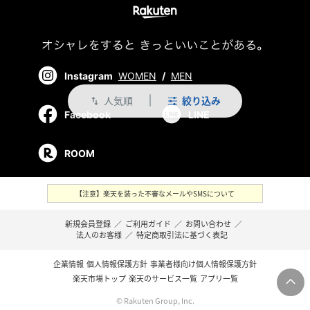
Instagram
WOMEN
/
MEN
人気順
絞り込み
swap_vert
Facebook
LINE
ROOM
【注意】楽天を装った不審なメールやSMSについて
新規会員登録
／
ご利用ガイド
／
お問い合わせ
／
法人のお客様
／
特定商取引法に基づく表記
企業情報
個人情報保護方針
事業者様向け個人情報保護方針
楽天市場トップ
楽天のサービス一覧
アプリ一覧
© Rakuten Group, Inc.