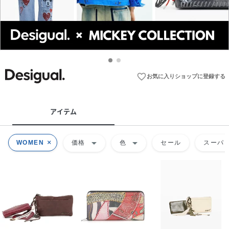
favorite_border
お気に入りショップに登録する
アイテム
arrow_drop_down
arrow_drop_down
WOMEN
価格
色
セール
スーパー