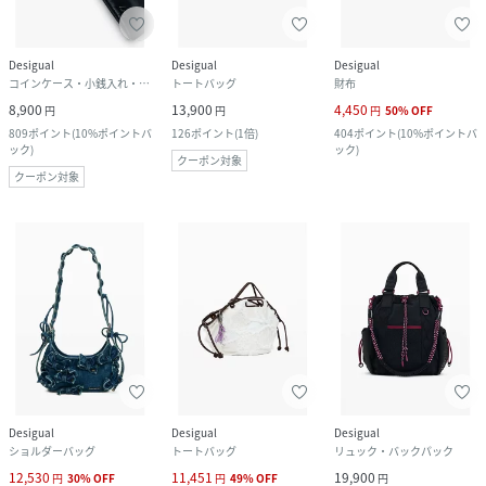
Desigual
Desigual
Desigual
コインケース・小銭入れ・札入れ
トートバッグ
財布
8,900
13,900
4,450
円
円
円
50
%
OFF
809
ポイント
(
10%ポイントバ
126
ポイント
(
1倍
)
404
ポイント
(
10%ポイントバ
ック
)
ック
)
クーポン対象
クーポン対象
Desigual
Desigual
Desigual
ショルダーバッグ
トートバッグ
リュック・バックパック
12,530
11,451
19,900
円
30
%
OFF
円
49
%
OFF
円