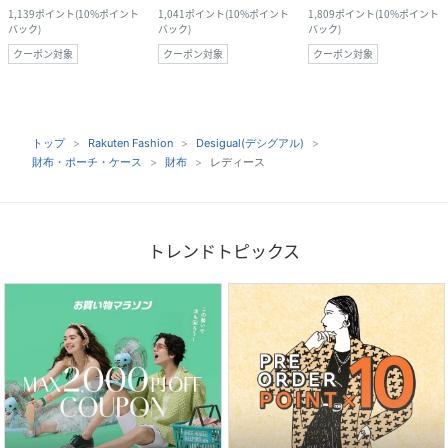
1,139
ポイント
(
10%ポイント
1,041
ポイント
(
10%ポイント
1,809
ポイント
(
10%ポイント
バック
)
バック
)
バック
)
クーポン対象
クーポン対象
クーポン対象
トップ
Rakuten Fashion
Desigual(デシグアル)
財布・ポーチ・ケース
財布
レディース
トレンドトピックス