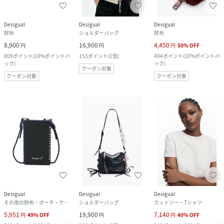
Desigual
Desigual
Desigual
財布
ショルダーバッグ
財布
8,900
16,900
4,450
円
円
円
50
%
OFF
809
ポイント
(
10%ポイントバ
153
ポイント
(
1倍
)
404
ポイント
(
10%ポイントバ
ック
)
ック
)
クーポン対象
クーポン対象
クーポン対象
Desigual
Desigual
Desigual
その他の財布・ポーチ・ケース
ショルダーバッグ
カットソー・Tシャツ
5,951
19,900
7,140
円
49
%
OFF
円
円
40
%
OFF