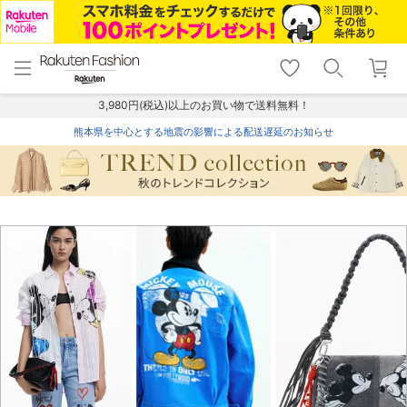
menu
home
search
favorite_border
shopping_cart
lock_outline
メニュー
トップ
検索
お気に入り
カート
ログイン
3,980円(税込)以上のお買い物で送料無料！
熊本県を中心とする地震の影響による配送遅延のお知らせ