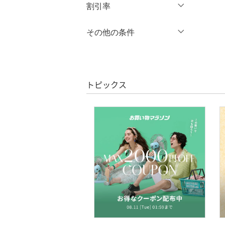
円
～
円
割引率
オールインワン・オーバ
ーオール
％OFF
～
％OFF
その他の条件
絞り込み
クリア
絞り込み
バッグ
クーポン対象のみ表示
絞り込み
シューズ・靴
スーパーDEALのみ表示
トピックス
インナー・ルームウェア
クリア
絞り込み
靴下・レッグウェア
ファッション雑貨
アクセサリー・腕時計
財布・ポーチ・ケース
帽子