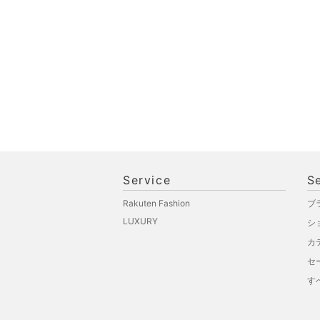
Service
S
Rakuten Fashion
ブ
LUXURY
シ
カ
セ
す