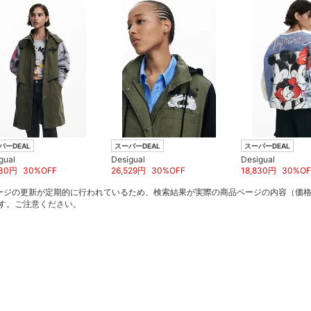
パーDEAL
スーパーDEAL
スーパーDEAL
gual
Desigual
Desigual
30
円
30
%OFF
26,529
円
30
%OFF
18,830
円
30
%OF
ージの更新が定期的に行われているため、検索結果が実際の商品ページの内容（価
す。ご注意ください。