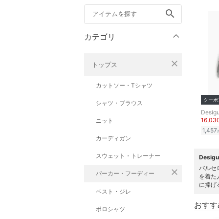
search
カテゴリ
close
トップス
カットソー・Tシャツ
クーポ
シャツ・ブラウス
Desigu
16,0
ニット
1,457
カーディガン
スウェット・トレーナー
Desi
バルセ
close
パーカー・フーディー
を着た
に捧げ
ベスト・ジレ
おすす
ポロシャツ