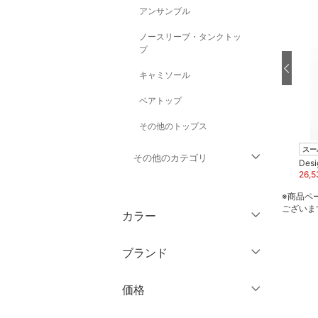
アンサンブル
ノースリーブ・タンクトッ
プ
キャミソール
ベアトップ
その他のトップス
スーパーDEAL
スーパーDEAL
スー
その他のカテゴリ
Desigual
Desigual
Desi
16,030
円
30
%OFF
20,230
円
30
%OFF
26,5
ジャケット・アウター
※商品ペ
ございま
カラー
パンツ
ブランド
ワンピース・ドレス
ブランド一覧からさがす >
価格
スカート