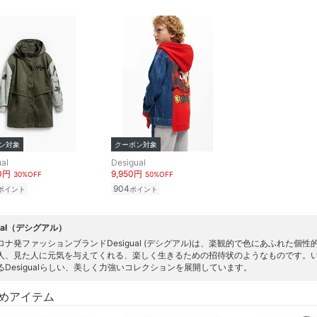
ン対象
クーポン対象
al
Desigual
30円
9,950円
30%OFF
50%OFF
904
ポイント
ポイント
gual（デシグアル）
ロナ発ファッションブランドDesigual (デシグアル)は、楽観的で色にあふれた
人、見た人に元気を与えてくれる、楽しく生きるための招待状のようなものです。
るDesigualらしい、美しく力強いコレクションを展開しています。
めアイテム