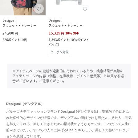
Desigual
Desigual
スウェット・トレーナー
スウェット・トレーナー
24,900
15,329
円
円
30
%
OFF
226
ポイント
(
1倍
)
1,393
ポイント
(
10%ポイント
バック
)
クーポン対象
※アイテムページの更新が定期的に行われているため、検索結果が実際の
アイテムページの内容（価格、在庫表示、ポイント倍数等）とは異なる場
合がございます。ご注意ください。
Desigual（デシグアル）
バルセロナ発ファッションブランドDesigual (デシグアル)は、楽観的で色にあふ
れた個性的なデザインが特徴です。デシグアルの服はそれを着た人、見た人に元気
を与えてくれる、楽しく生きるための招待状のようなものです。いつだって人生に
前向きでいたい、すべての人々に捧げるDesigualらしい、美しく力強いコレクシ
ョンを展開しています。