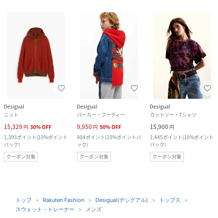
Desigual
Desigual
Desigual
ニット
パーカー・フーディー
カットソー・Tシャツ
15,329
9,950
15,900
円
30
%
OFF
円
50
%
OFF
円
1,393
ポイント
(
10%ポイント
904
ポイント
(
10%ポイントバ
1,445
ポイント
(
10%ポイント
バック
)
ック
)
バック
)
クーポン対象
クーポン対象
クーポン対象
トップ
Rakuten Fashion
Desigual(デシグアル)
トップス
スウェット・トレーナー
メンズ