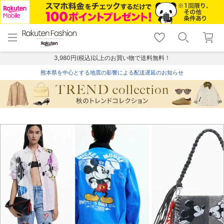
menu
home
search
favorite_border
shopping_cart
lock_outline
メニュー
トップ
検索
お気に入り
カート
ログイン
3,980円(税込)以上のお買い物で送料無料！
熊本県を中心とする地震の影響による配送遅延のお知らせ