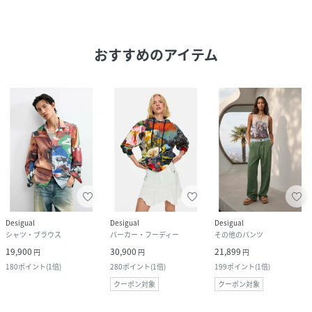
おすすめのアイテム
Desigual
Desigual
Desigual
シャツ・ブラウス
パーカー・フーディー
その他のパンツ
19,900
30,900
21,899
円
円
円
180
ポイント
(
1倍
)
280
ポイント
(
1倍
)
199
ポイント
(
1倍
)
クーポン対象
クーポン対象