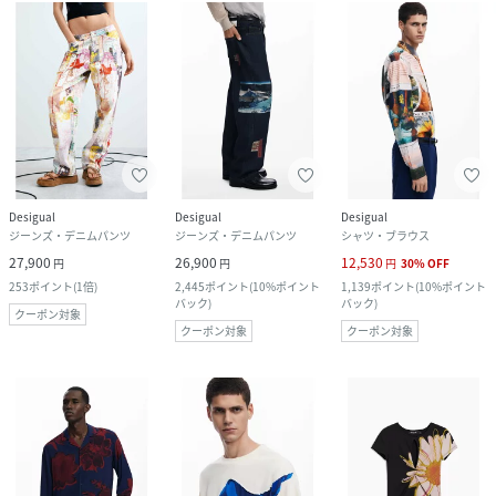
Desigual
Desigual
Desigual
ジーンズ・デニムパンツ
ジーンズ・デニムパンツ
シャツ・ブラウス
27,900
26,900
12,530
円
円
円
30
%
OFF
253
ポイント
(
1倍
)
2,445
ポイント
(
10%ポイント
1,139
ポイント
(
10%ポイント
バック
)
バック
)
クーポン対象
クーポン対象
クーポン対象