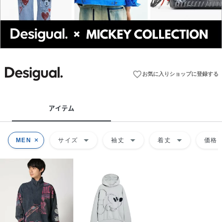
favorite_border
お気に入りショップに登録する
アイテム
arrow_drop_down
arrow_drop_down
arrow_drop_down
ar
MEN
サイズ
袖丈
着丈
価格