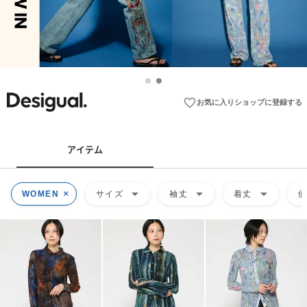
favorite_border
お気に入りショップに登録する
アイテム
arrow_drop_down
arrow_drop_down
arrow_drop_down
WOMEN
サイズ
袖丈
着丈