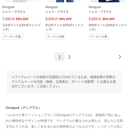
Desigual
Desigual
Desigual
シャツ・ブラウス
シャツ・ブラウス
シャツ・ブラウス
7,950
8,950
9,950
円
50
%
OFF
円
50
%
OFF
円
50
%
OFF
722
ポイント
(
10%ポイントバ
813
ポイント
(
10%ポイントバ
904
ポイント
(
10%ポイントバ
ック
)
ック
)
ック
)
クーポン対象
クーポン対象
クーポン対象
1
2
※アイテムページの更新が定期的に行われているため、検索結果が実際の
アイテムページの内容（価格、在庫表示、ポイント倍数等）とは異なる場
合がございます。ご注意ください。
Desigual（デシグアル）
バルセロナ発ファッションブランドDesigual (デシグアル)は、楽観的で色にあふ
れた個性的なデザインが特徴です。デシグアルの服はそれを着た人、見た人に元気
を与えてくれる、楽しく生きるための招待状のようなものです。いつだって人生に