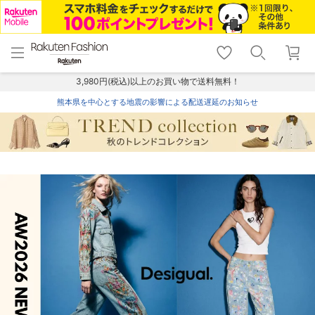
menu
home
search
favorite_border
shopping_cart
lock_outline
メニュー
トップ
検索
お気に入り
カート
ログイン
3,980円(税込)以上のお買い物で送料無料！
熊本県を中心とする地震の影響による配送遅延のお知らせ