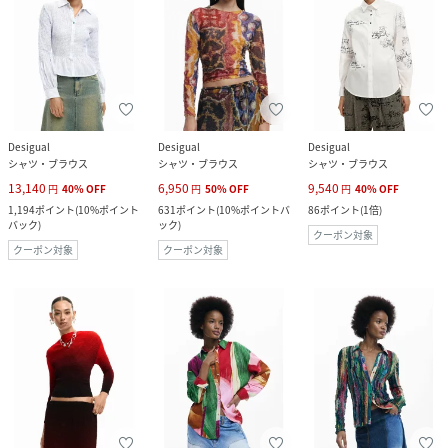
Desigual
Desigual
Desigual
シャツ・ブラウス
シャツ・ブラウス
シャツ・ブラウス
13,140
6,950
9,540
円
40
%
OFF
円
50
%
OFF
円
40
%
OFF
1,194
ポイント
(
10%ポイント
631
ポイント
(
10%ポイントバ
86
ポイント
(
1倍
)
バック
)
ック
)
クーポン対象
クーポン対象
クーポン対象