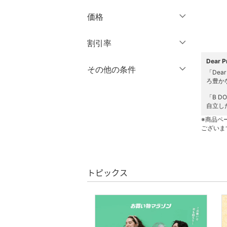
価格
パンツ
円
～
円
割引率
ワンピース・ドレス
Dear
％OFF
～
％OFF
その他の条件
スカート
絞り込み
「De
ろ豊か
クーポン対象のみ表示
バッグ
「B 
絞り込み
クリア
絞り込み
自立し
スーパーDEALのみ表示
シューズ・靴
※商品ペ
ございま
クリア
絞り込み
インナー・ルームウェア
靴下・レッグウェア
トピックス
ファッション雑貨
アクセサリー・腕時計