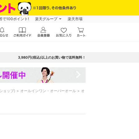
で100ポイント!
楽天グループ
楽天市場
3,980円(税込)以上のお買い物で送料無料！
navigate_next
ンショップ)
オールインワン・オーバーオール
オ