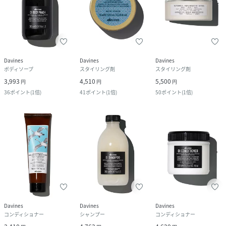
Davines
Davines
Davines
ボディソープ
スタイリング剤
スタイリング剤
3,993
4,510
5,500
円
円
円
36
ポイント
(
1倍
)
41
ポイント
(
1倍
)
50
ポイント
(
1倍
)
Davines
Davines
Davines
コンディショナー
シャンプー
コンディショナー