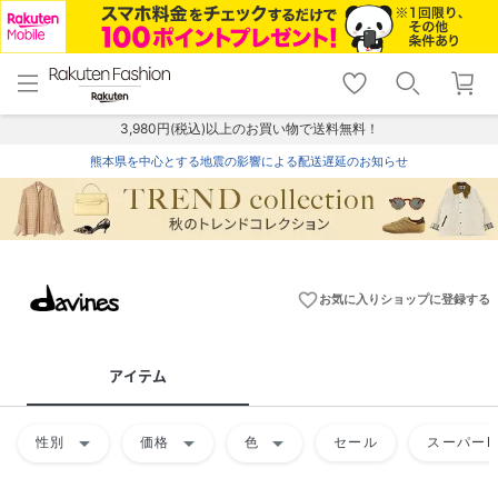
menu
home
search
favorite_border
shopping_cart
lock_outline
メニュー
トップ
検索
お気に入り
カート
ログイン
3,980円(税込)以上のお買い物で送料無料！
熊本県を中心とする地震の影響による配送遅延のお知らせ
favorite_border
お気に入りショップに登録する
アイテム
arrow_drop_down
arrow_drop_down
arrow_drop_down
性別
価格
色
セール
スーパーD