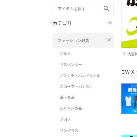
search
カテゴリ
close
ファッション雑貨
navigate_next
ベルト
大谷
サスペンダー
CW-
ハンカチ・ハンドタオル
スカーフ・バンダナ
傘・長傘
折りたたみ傘
メガネ
サングラス