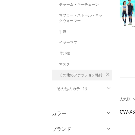
チャーム・キーチェーン
マフラー・ストール・ネッ
クウォーマー
手袋
イヤーマフ
付け襟
マスク
close
その他のファッション雑貨
その他のカテゴリ
人気順
トップス
CW-
カラー
ジャケット・アウター
ブランド
パンツ