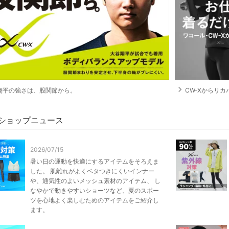
navigate_next
翔平の強さは、股関節から。
CW-Xからリカバ
X ショップニュース
2026/07/15
暑い日の運動を快適にするアイテムをそろえま
した。 肌離れがよくベタつきにくいインナー
や、通気性のよいメッシュ素材のアイテム、 し
なやかで動きやすいショーツなど、夏のスポー
ツを心地よく楽しむためのアイテムをご紹介し
ます。