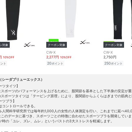
ン対象
クーポン対象
クーポン対象
CW-X
CW-X
円
2,277円
2,750円
10%OFF
10%OFF
20
250
イント
ポイント
ポイント
X（シーダブリューエックス）
ーツタイツ】
Xはスポーツのパフォーマンスを上げるために、股関節を基本とした下半身の安定が
Xのスポーツタイツは「テーピング原理」により、股関節からふくらはぎまでの筋肉
ーツブラ】
はコントロールできる。
ル人間科学研究所では毎年約1,000人の女性の人体測定を行い、これまでに延べ40,
Xはこのデータに基づき、スポーツごとの特徴に合わせたスポーツブラを開発していま
ツ時の「ユレ、ズレ、ムレ」というバストの3大ストレスを軽減します。