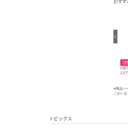
おすす
スーツ・フォーマル
水着・スイムグッズ
着物・浴衣・和装小物
スキンケア
ベースメイク
CW-
スーパーDEAL
スーパーDEAL
2,27
CW-X
CW-X
メイクアップ
7,700
円
3,850
円
※商品ペ
ネイル
ございま
ボディケア・オーラルケ
ア
トピックス
ヘアケア