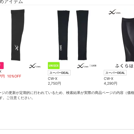
めアイテム
X
スーパーDEAL
スーパーDEAL
7
円
10
%OFF
CW-X
CW-X
2,750
円
4,290
円
ージの更新が定期的に行われているため、検索結果が実際の商品ページの内容（価
す。ご注意ください。