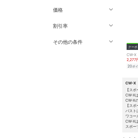
ブランド一覧からさがす >
価格
オールインワン・オーバ
ーオール
円
～
円
割引率
バッグ
％OFF
～
％OFF
その他の条件
絞り込み
クリア
絞り込み
シューズ・靴
クーポ
CW-X
クーポン対象のみ表示
絞り込み
2,277
インナー・ルームウェア
スーパーDEALのみ表示
20
ポ
靴下・レッグウェア
クリア
絞り込み
CW-
アクセサリー・腕時計
【スポ
CW-
CW-
財布・ポーチ・ケース
【スポ
バスト
ワコー
帽子
CW-
スポー
ヘアアクセサリー