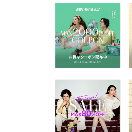
フレグランス
メイク道具・美容器具
コフレ・キット・セット
食器・調理器具・キッチ
ン用品
インテリア・生活雑貨
スマホグッズ・オーディ
オ機器
スポーツ・アウトドア用
品
文房具