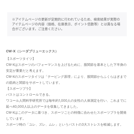
※アイテムページの更新が定期的に行われているため、検索結果が実際の
アイテムページの内容（価格、在庫表示、ポイント倍数等）とは異なる場
合がございます。ご注意ください。
CW-X（シーダブリューエックス）
【スポーツタイツ】
CW-Xはスポーツのパフォーマンスを上げるために、股関節を基本とした下半身の
安定が重要だと考えます。
CW-Xのスポーツタイツは「テーピング原理」により、股関節からふくらはぎまで
の筋肉と関節をサポートしています。
【スポーツブラ】
バストはコントロールできる。
ワコール人間科学研究所では毎年約1,000人の女性の人体測定を行い、これまでに
延べ40,000人以上のデータを収集してきました。
CW-Xはこのデータに基づき、スポーツごとの特徴に合わせたスポーツブラを開発
しています。
スポーツ時の「ユレ、ズレ、ムレ」というバストの3大ストレスを軽減します。