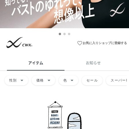
favorite_border
お気に入りショップに登録する
アイテム
お知らせ
arrow_drop_down
arrow_drop_down
arrow_drop_down
性別
価格
色
セール
スーパーD