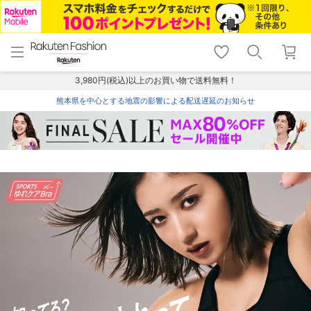
menu
home
search
favorite_border
shopping_cart
lock_outline
メニュー
トップ
検索
お気に入り
カート
ログイン
3,980円(税込)以上のお買い物で送料無料！
熊本県を中心とする地震の影響による配送遅延のお知らせ