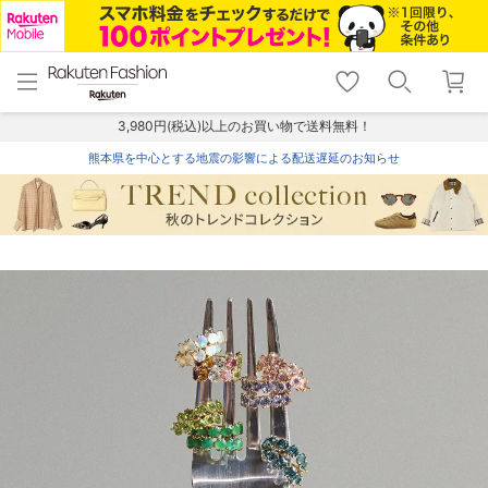
menu
home
search
favorite_border
shopping_cart
lock_outline
メニュー
トップ
検索
お気に入り
カート
ログイン
3,980円(税込)以上のお買い物で送料無料！
熊本県を中心とする地震の影響による配送遅延のお知らせ