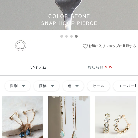
favorite_border
お気に入りショップに登録する
アイテム
お知らせ
NEW
arrow_drop_down
arrow_drop_down
arrow_drop_down
性別
価格
色
セール
スーパーD