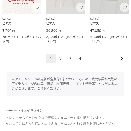
cui-cui
cui-cui
cui-cui
ピアス
ピアス
ピアス
7,700
30,800
47,850
円
円
円
700
ポイント
(
10%ポイントバ
2,800
ポイント
(
10%ポイント
4,350
ポイント
(
10%ポイント
ック
)
バック
)
バック
)
1
2
3
4
※アイテムページの更新が定期的に行われているため、検索結果が実際の
アイテムページの内容（価格、在庫表示、ポイント倍数等）とは異なる場
合がございます。ご注意ください。
cui-cui（キュイキュイ）
トレンドからベーシックまで豊富なジュエリーを取り揃えています。
そこに行けばきっと何かと出会える、そんなわくわく感をお楽しみください。