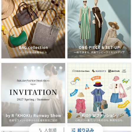
人気順
絞り込み
swap_vert