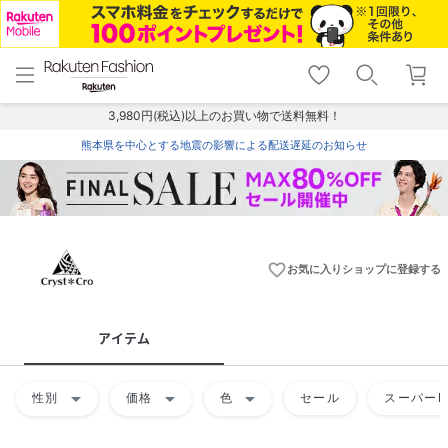
menu
home
search
favorite_border
shopping_cart
lock_outline
メニュー
トップ
検索
お気に入り
カート
ログイン
3,980円(税込)以上のお買い物で送料無料！
熊本県を中心とする地震の影響による配送遅延のお知らせ
favorite_border
お気に入りショップに登録する
アイテム
arrow_drop_down
arrow_drop_down
arrow_drop_down
性別
価格
色
セール
スーパーD