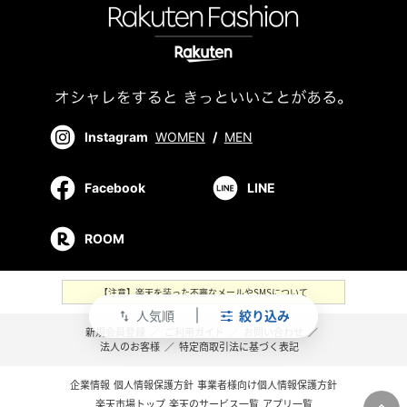
Instagram
WOMEN
/
MEN
Facebook
LINE
ROOM
【注意】楽天を装った不審なメールやSMSについて
人気順
絞り込み
swap_vert
新規会員登録
／
ご利用ガイド
／
お問い合わせ
／
法人のお客様
／
特定商取引法に基づく表記
企業情報
個人情報保護方針
事業者様向け個人情報保護方針
楽天市場トップ
楽天のサービス一覧
アプリ一覧