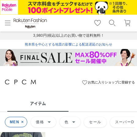
menu
home
search
favorite_border
shopping_cart
lock_outline
メニュー
トップ
検索
お気に入り
カート
ログイン
3,980円(税込)以上のお買い物で送料無料！
熊本県を中心とする地震の影響による配送遅延のお知らせ
favorite_border
お気に入りショップに登録する
アイテム
arrow_drop_down
arrow_drop_down
MEN
価格
色
セール
スーパーDE