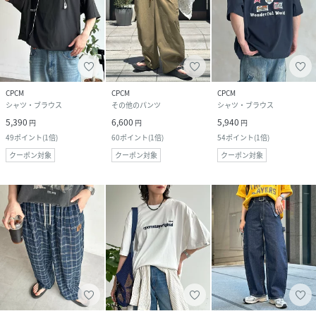
CPCM
CPCM
CPCM
シャツ・ブラウス
その他のパンツ
シャツ・ブラウス
5,390
6,600
5,940
円
円
円
49
ポイント
(
1倍
)
60
ポイント
(
1倍
)
54
ポイント
(
1倍
)
クーポン対象
クーポン対象
クーポン対象