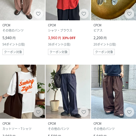
CPCM
CPCM
CPCM
その他のパンツ
シャツ・ブラウス
ピアス
5,940
3,960
2,200
円
円
33
%
OFF
円
54
ポイント
(
1倍
)
36
ポイント
(
1倍
)
20
ポイント
(
1倍
)
クーポン対象
クーポン対象
クーポン対象
CPCM
CPCM
CPCM
カットソー・Tシャツ
その他のパンツ
その他のパンツ
3,960
5,500
5,940