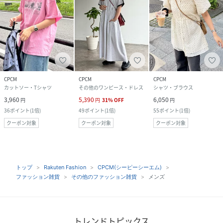
CPCM
CPCM
CPCM
カットソー・Tシャツ
その他のワンピース・ドレス
シャツ・ブラウス
3,960
5,390
6,050
円
円
31
%
OFF
円
36
ポイント
(
1倍
)
49
ポイント
(
1倍
)
55
ポイント
(
1倍
)
クーポン対象
クーポン対象
クーポン対象
トップ
Rakuten Fashion
CPCM(シーピーシーエム)
ファッション雑貨
その他のファッション雑貨
メンズ
トレンドトピックス