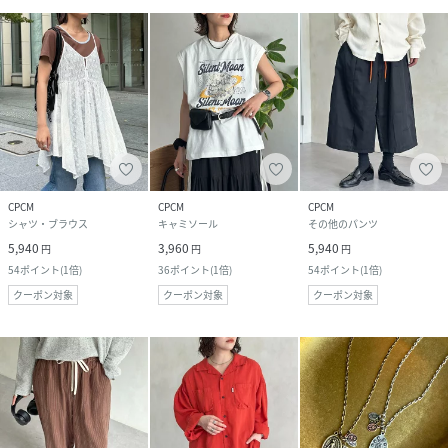
CPCM
CPCM
CPCM
シャツ・ブラウス
キャミソール
その他のパンツ
5,940
3,960
5,940
円
円
円
54
ポイント
(
1倍
)
36
ポイント
(
1倍
)
54
ポイント
(
1倍
)
クーポン対象
クーポン対象
クーポン対象