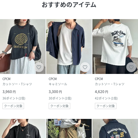
おすすめのアイテム
CPCM
CPCM
CPCM
カットソー・Tシャツ
キャミソール
カットソー・Tシャツ
3,960
3,300
4,620
円
円
円
36
ポイント
(
1倍
)
30
ポイント
(
1倍
)
42
ポイント
(
1倍
)
クーポン対象
クーポン対象
クーポン対象