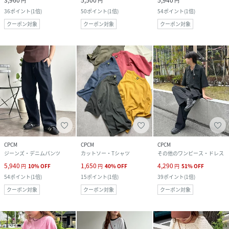
円
円
円
36
ポイント
(
1倍
)
50
ポイント
(
1倍
)
54
ポイント
(
1倍
)
クーポン対象
クーポン対象
クーポン対象
CPCM
CPCM
CPCM
ジーンズ・デニムパンツ
カットソー・Tシャツ
その他のワンピース・ドレス
5,940
1,650
4,290
円
10
%
OFF
円
40
%
OFF
円
51
%
OFF
54
ポイント
(
1倍
)
15
ポイント
(
1倍
)
39
ポイント
(
1倍
)
クーポン対象
クーポン対象
クーポン対象