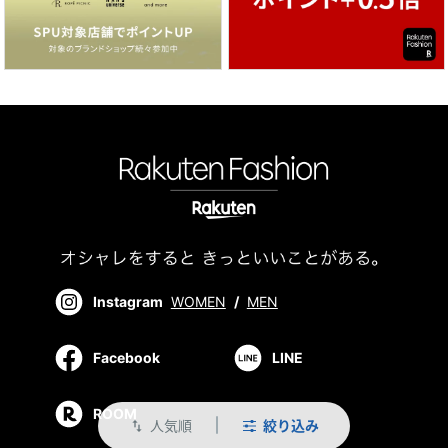
Instagram
WOMEN
/
MEN
Facebook
LINE
ROOM
人気順
絞り込み
swap_vert