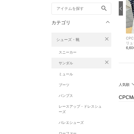
search
カテゴリ
close
CPCM
CPCM
CP
シューズ・靴
カットソー・Tシャツ
その他のスカート
リュ
4,950円
5,500円
6,6
スニーカー
close
サンダル
ミュール
人気順
ブーツ
パンプス
CPC
レースアップ・ドレスシュ
ーズ
バレエシューズ
ローファー