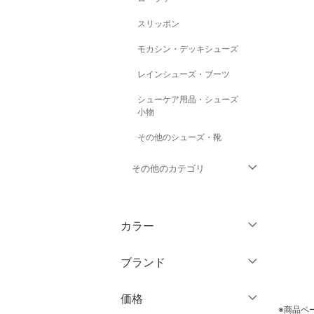
スリッポン
モカシン・デッキシューズ
レインシューズ・ブーツ
シューケア用品・シューズ
小物
その他のシューズ・靴
その他のカテゴリ
トップス
カラー
ジャケット・アウター
ブランド
パンツ
ブランド一覧からさがす >
価格
ワンピース・ドレス
※商品ペ