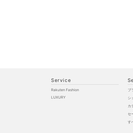
スポーツ・アウトドア用
品
文房具
ペット用品
福袋・ギフト・その他
Service
S
Rakuten Fashion
ブ
LUXURY
シ
カ
セ
す