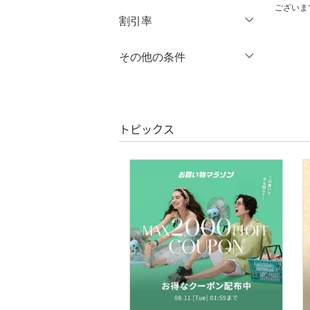
ございま
円
～
円
割引率
スカート
オールインワン・オーバ
％OFF
～
％OFF
その他の条件
絞り込み
クリア
絞り込み
ーオール
クーポン対象のみ表示
絞り込み
バッグ
スーパーDEALのみ表示
トピックス
インナー・ルームウェア
クリア
絞り込み
靴下・レッグウェア
ファッション雑貨
アクセサリー・腕時計
財布・ポーチ・ケース
帽子