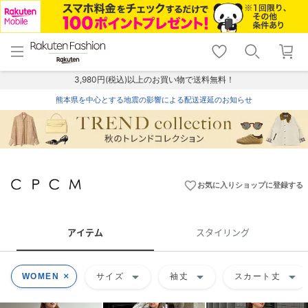
menu
home
search
favorite_border
shopping_cart
lock_outline
メニュー
トップ
検索
お気に入り
カート
ログイン
3,980円(税込)以上のお買い物で送料無料！
熊本県を中心とする地震の影響による配送遅延のお知らせ
favorite_border
お気に入りショップに登録する
アイテム
スタイリング
arrow_drop_down
arrow_drop_down
arrow_drop_down
WOMEN
サイズ
袖丈
スカート丈