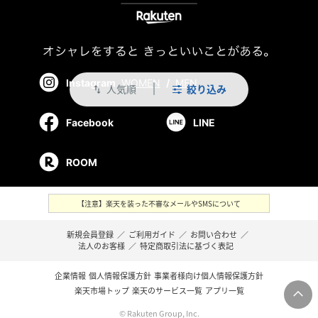
Instagram
WOMEN
/
MEN
人気順
絞り込み
swap_vert
Facebook
LINE
ROOM
【注意】楽天を装った不審なメールやSMSについて
新規会員登録
／
ご利用ガイド
／
お問い合わせ
／
法人のお客様
／
特定商取引法に基づく表記
企業情報
個人情報保護方針
事業者様向け個人情報保護方針
楽天市場トップ
楽天のサービス一覧
アプリ一覧
© Rakuten Group, Inc.