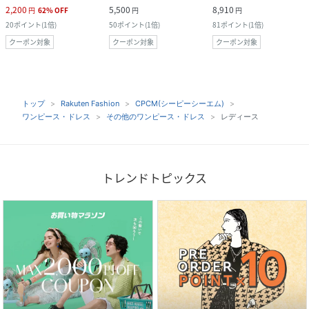
2,200
5,500
8,910
円
62
%
OFF
円
円
20
ポイント
(
1倍
)
50
ポイント
(
1倍
)
81
ポイント
(
1倍
)
クーポン対象
クーポン対象
クーポン対象
トップ
Rakuten Fashion
CPCM(シーピーシーエム)
ワンピース・ドレス
その他のワンピース・ドレス
レディース
トレンドトピックス