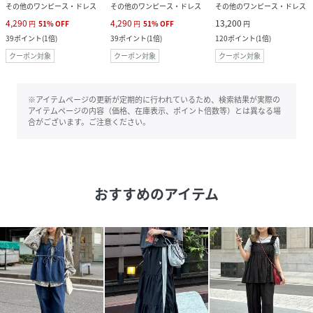
その他のワンピース・ドレス
その他のワンピース・ドレス
その他のワンピース・ドレス
4,290
4,290
13,200
円
51
%
OFF
円
51
%
OFF
円
39
ポイント
(
1倍
)
39
ポイント
(
1倍
)
120
ポイント
(
1倍
)
クーポン対象
クーポン対象
クーポン対象
※アイテムページの更新が定期的に行われているため、検索結果が実際の
アイテムページの内容（価格、在庫表示、ポイント倍数等）とは異なる場
合がございます。ご注意ください。
おすすめのアイテム