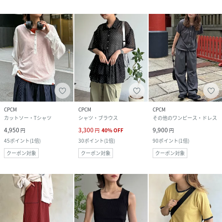
CPCM
CPCM
CPCM
カットソー・Tシャツ
シャツ・ブラウス
その他のワンピース・ドレス
4,950
3,300
9,900
円
円
40
%
OFF
円
45
ポイント
(
1倍
)
30
ポイント
(
1倍
)
90
ポイント
(
1倍
)
クーポン対象
クーポン対象
クーポン対象