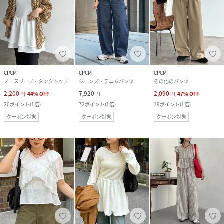
CPCM
CPCM
CPCM
ノースリーブ・タンクトップ
ジーンズ・デニムパンツ
その他のパンツ
2,200
7,920
2,090
円
44
%
OFF
円
円
47
%
OFF
20
ポイント
(
1倍
)
72
ポイント
(
1倍
)
19
ポイント
(
1倍
)
クーポン対象
クーポン対象
クーポン対象