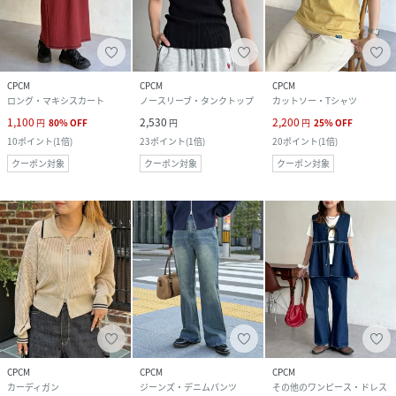
CPCM
CPCM
CPCM
ロング・マキシスカート
ノースリーブ・タンクトップ
カットソー・Tシャツ
1,100
2,530
2,200
円
80
%
OFF
円
円
25
%
OFF
10
ポイント
(
1倍
)
23
ポイント
(
1倍
)
20
ポイント
(
1倍
)
クーポン対象
クーポン対象
クーポン対象
CPCM
CPCM
CPCM
カーディガン
ジーンズ・デニムパンツ
その他のワンピース・ドレス