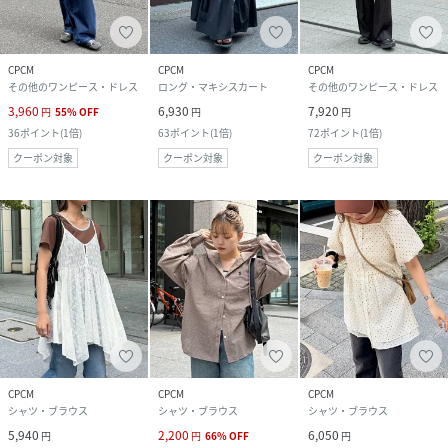
CPCM
CPCM
CPCM
その他のワンピース・ドレス
ロング・マキシスカート
その他のワンピース・ドレス
3,960
6,930
7,920
円
55
%
OFF
円
円
36
ポイント
(
1倍
)
63
ポイント
(
1倍
)
72
ポイント
(
1倍
)
クーポン対象
クーポン対象
クーポン対象
CPCM
CPCM
CPCM
シャツ・ブラウス
シャツ・ブラウス
シャツ・ブラウス
5,940
2,200
6,050
円
円
66
%
OFF
円