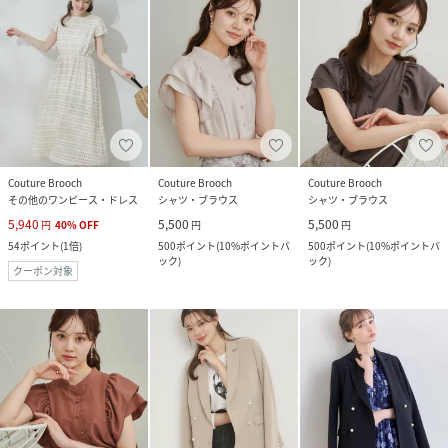
Couture Brooch
Couture Brooch
Couture Brooch
その他のワンピース・ドレス
シャツ・ブラウス
シャツ・ブラウス
5,940
5,500
5,500
円
40
%
OFF
円
円
54
ポイント
(
1倍
)
500
ポイント
(
10%ポイントバ
500
ポイント
(
10%ポイントバ
ック
)
ック
)
クーポン対象