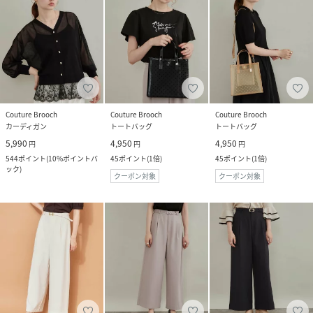
Couture Brooch
Couture Brooch
Couture Brooch
カーディガン
トートバッグ
トートバッグ
5,990
4,950
4,950
円
円
円
544
ポイント
(
10%ポイントバ
45
ポイント
(
1倍
)
45
ポイント
(
1倍
)
ック
)
クーポン対象
クーポン対象