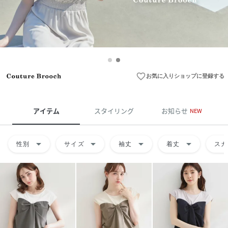
favorite_border
お気に入りショップに登録する
アイテム
スタイリング
お知らせ
NEW
arrow_drop_down
arrow_drop_down
arrow_drop_down
arrow_drop_down
性別
サイズ
袖丈
着丈
スカ