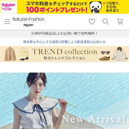
menu
home
search
favorite_border
shopping_cart
lock_outline
メニュー
トップ
検索
お気に入り
カート
ログイン
3,980円(税込)以上のお買い物で送料無料！
熊本県を中心とする地震の影響による配送遅延のお知らせ