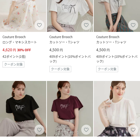
Couture Brooch
Couture Brooch
Couture Brooch
ロング・マキシスカート
カットソー・Tシャツ
カットソー・Tシャツ
4,620
4,500
4,500
円
30
%
OFF
円
円
42
ポイント
(
1倍
)
409
ポイント
(
10%ポイントバ
409
ポイント
(
10%ポイントバ
ック
)
ック
)
クーポン対象
クーポン対象
クーポン対象