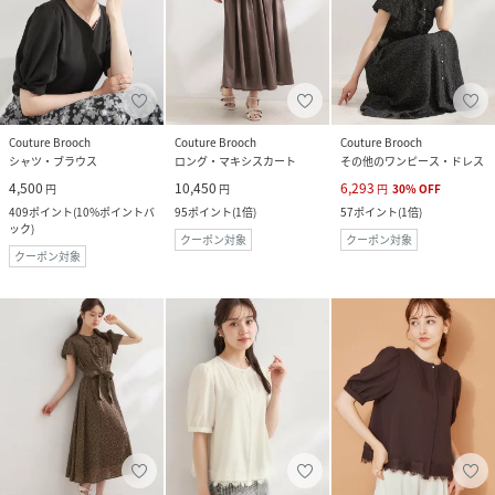
Couture Brooch
Couture Brooch
Couture Brooch
シャツ・ブラウス
ロング・マキシスカート
その他のワンピース・ドレス
4,500
10,450
6,293
円
円
円
30
%
OFF
409
ポイント
(
10%ポイントバ
95
ポイント
(
1倍
)
57
ポイント
(
1倍
)
ック
)
クーポン対象
クーポン対象
クーポン対象