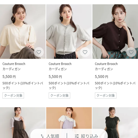
Couture Brooch
Couture Brooch
Couture Brooch
カーディガン
カーディガン
カーディガン
5,500
5,500
5,500
円
円
円
500
ポイント
(
10%ポイントバ
500
ポイント
(
10%ポイントバ
500
ポイント
(
10%ポイントバ
ック
)
ック
)
ック
)
クーポン対象
クーポン対象
クーポン対象
人気順
絞り込み
swap_vert