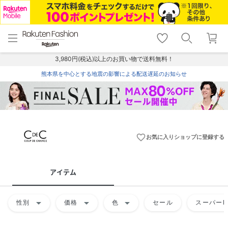
menu
home
search
favorite_border
shopping_cart
lock_outline
メニュー
トップ
検索
お気に入り
カート
ログイン
3,980円(税込)以上のお買い物で送料無料！
熊本県を中心とする地震の影響による配送遅延のお知らせ
favorite_border
お気に入りショップに登録する
アイテム
arrow_drop_down
arrow_drop_down
arrow_drop_down
性別
価格
色
セール
スーパーD