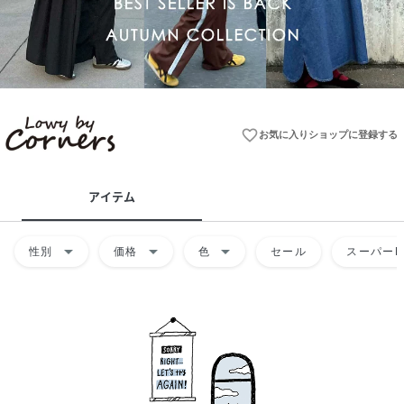
favorite_border
お気に入りショップに登録する
アイテム
arrow_drop_down
arrow_drop_down
arrow_drop_down
性別
価格
色
セール
スーパーD