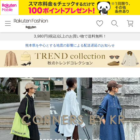
menu
home
search
favorite_border
shopping_cart
lock_outline
メニュー
トップ
検索
お気に入り
カート
ログイン
3,980円(税込)以上のお買い物で送料無料！
熊本県を中心とする地震の影響による配送遅延のお知らせ