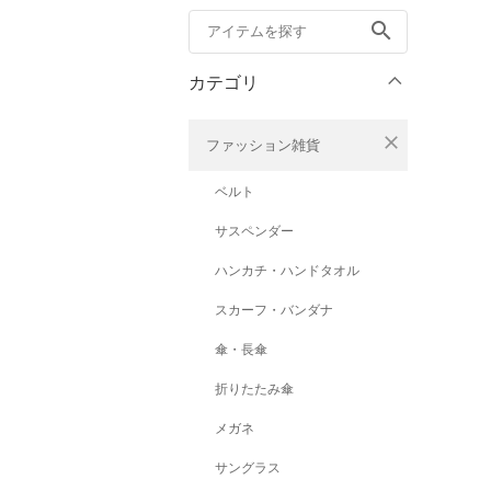
search
カテゴリ
close
ファッション雑貨
ベルト
サスペンダー
ハンカチ・ハンドタオル
スカーフ・バンダナ
傘・長傘
折りたたみ傘
メガネ
サングラス