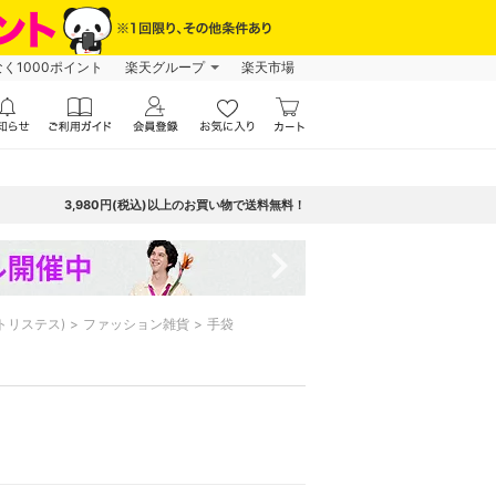
なく1000ポイント
楽天グループ
楽天市場
3,980円(税込)以上のお買い物で送料無料！
navigate_next
ー トリステス)
ファッション雑貨
手袋