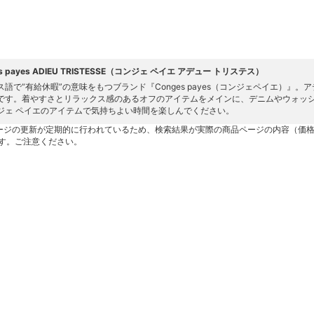
es payes ADIEU TRISTESSE（コンジェ ペイエ アデュー トリステス）
ス語で“有給休暇”の意味をもつブランド『Conges payes（コンジェペイエ）』
です。着やすさとリラックス感のあるオフのアイテムをメインに、デニムやウォッシ
ジェ ペイエのアイテムで気持ちよい時間を楽しんでください。
ージの更新が定期的に行われているため、検索結果が実際の商品ページの内容（価
す。ご注意ください。