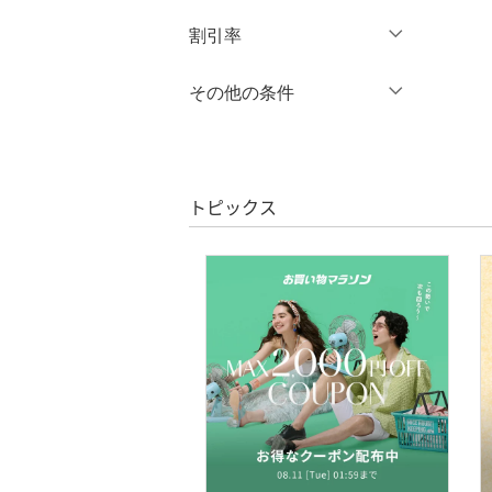
円
～
円
割引率
ワンピース・ドレス
％OFF
～
％OFF
その他の条件
スカート
絞り込み
クーポン対象のみ表示
オールインワン・オーバ
絞り込み
クリア
絞り込み
ーオール
スーパーDEALのみ表示
トピックス
バッグ
クリア
絞り込み
シューズ・靴
インナー・ルームウェア
靴下・レッグウェア
アクセサリー・腕時計
財布・ポーチ・ケース