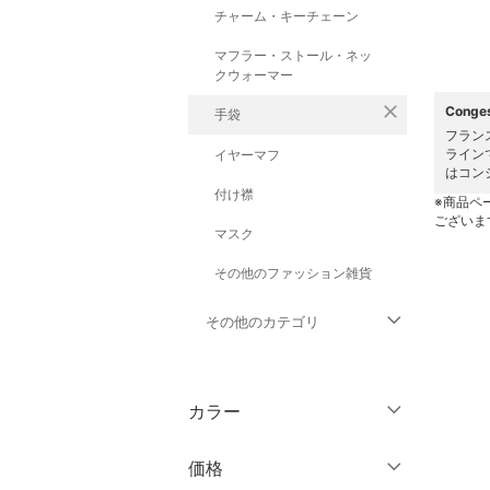
チャーム・キーチェーン
マフラー・ストール・ネッ
クウォーマー
close
Cong
手袋
フラン
ライン
イヤーマフ
はコン
付け襟
※商品ペ
ございま
マスク
その他のファッション雑貨
その他のカテゴリ
トップス
カラー
ジャケット・アウター
価格
パンツ