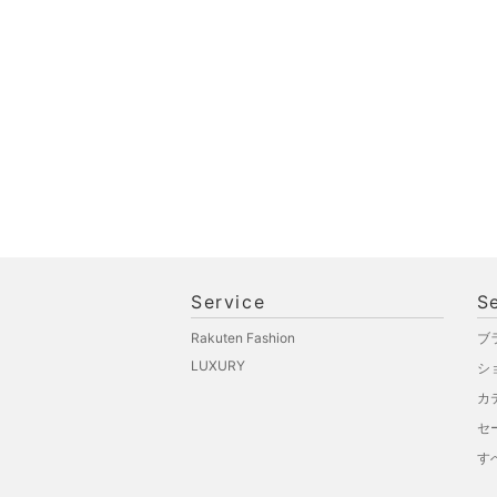
オ機器
スポーツ・アウトドア用
品
文房具
ペット用品
福袋・ギフト・その他
Service
S
Rakuten Fashion
ブ
LUXURY
シ
カ
セ
す