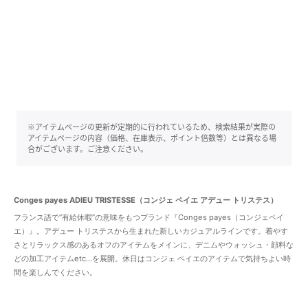
※アイテムページの更新が定期的に行われているため、検索結果が実際の
アイテムページの内容（価格、在庫表示、ポイント倍数等）とは異なる場
合がございます。ご注意ください。
Conges payes ADIEU TRISTESSE（コンジェ ペイエ アデュー トリステス）
フランス語で“有給休暇”の意味をもつブランド『Conges payes（コンジェペイ
エ）』。アデュー トリステスから生まれた新しいカジュアルラインです。着やす
さとリラックス感のあるオフのアイテムをメインに、デニムやウォッシュ・顔料な
どの加工アイテムetc…を展開。休日はコンジェ ペイエのアイテムで気持ちよい時
間を楽しんでください。