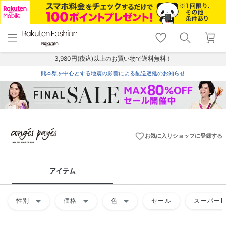
menu
home
search
favorite_border
shopping_cart
lock_outline
メニュー
トップ
検索
お気に入り
カート
ログイン
3,980円(税込)以上のお買い物で送料無料！
熊本県を中心とする地震の影響による配送遅延のお知らせ
favorite_border
お気に入りショップに登録する
アイテム
arrow_drop_down
arrow_drop_down
arrow_drop_down
性別
価格
色
セール
スーパーD