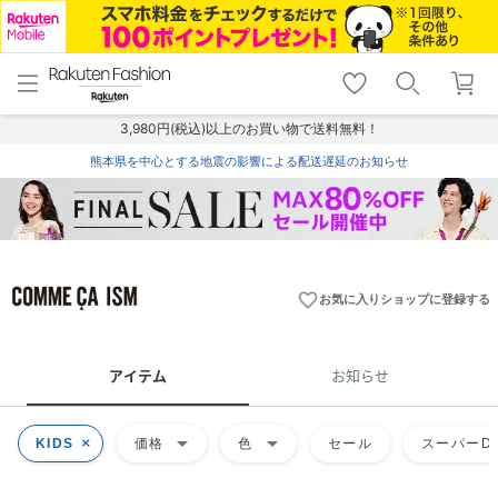
menu
home
search
favorite_border
shopping_cart
lock_outline
メニュー
トップ
検索
お気に入り
カート
ログイン
3,980円(税込)以上のお買い物で送料無料！
熊本県を中心とする地震の影響による配送遅延のお知らせ
favorite_border
お気に入りショップに登録する
アイテム
お知らせ
arrow_drop_down
arrow_drop_down
KIDS
価格
色
セール
スーパーDE