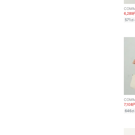
メイクアップ
COMM
6,289
ネイル
571
ポ
ボディケア・オーラルケ
ア
ヘアケア
フレグランス
メイク道具・美容器具
コフレ・キット・セット
COMM
7,108
食器・調理器具・キッチ
646
ポ
ン用品
インテリア・生活雑貨