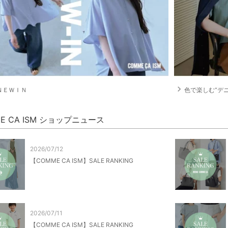
navigate_next
ＮＥＷＩＮ
色で楽しむ“デ
E CA ISM ショップニュース
2026/07/12
【COMME CA ISM】SALE RANKING
2026/07/11
【COMME CA ISM】SALE RANKING