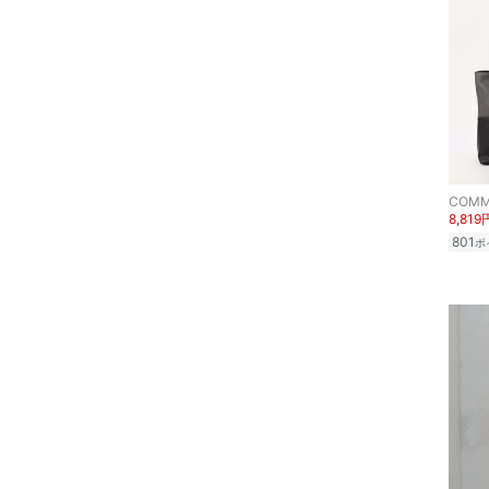
スマホグッズ・オーディ
オ機器
スポーツ・アウトドア用
品
文房具
COMM
8,819
ペット用品
801
ポ
福袋・ギフト・その他