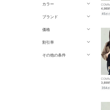
ウェア（S/M/L）
カラー
COMM
パンツ
4,989
～XS
S
45
ポ
ブランド
ワンピース・ドレス
M
L
ブランド一覧からさがす >
XL
XXL
価格
スカート
3XL～
フリー
オールインワン・オーバ
円
～
円
割引率
ーオール
クリア
絞り込み
％OFF
～
％OFF
その他の条件
絞り込み
シューズ・靴
クリア
絞り込み
クーポン対象のみ表示
インナー・ルームウェア
絞り込み
スーパーDEALのみ表示
COMM
靴下・レッグウェア
3,899
クリア
絞り込み
354
ポ
ファッション雑貨
アクセサリー・腕時計