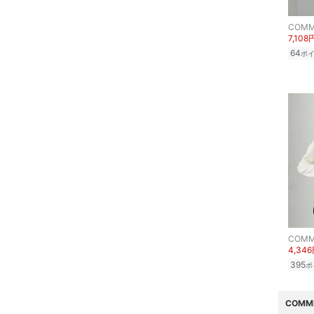
COMM
7,108
64
ポ
COMM
4,34
395
ポ
COMM