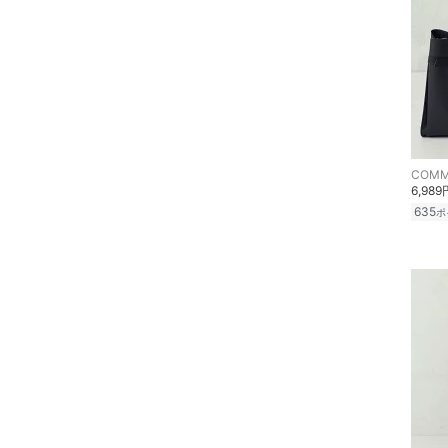
財布・ポーチ・ケース
帽子
ヘアアクセサリー
マタニティウェア・ベビ
COMM
ー用品
6,989
635
ポ
スーツ・フォーマル
水着・スイムグッズ
着物・浴衣・和装小物
スキンケア
ベースメイク