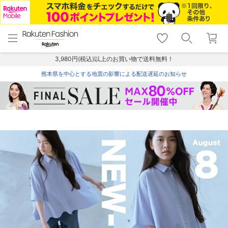
menu
home
search
favorite_border
shopping_cart
lock_outline
メニュー
トップ
検索
お気に入り
カート
ログイン
3,980円(税込)以上のお買い物で送料無料！
熊本県を中心とする地震の影響による配送遅延のお知らせ