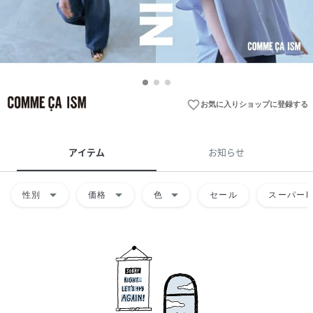
favorite_border
お気に入りショップに登録する
アイテム
お知らせ
arrow_drop_down
arrow_drop_down
arrow_drop_down
性別
価格
色
セール
スーパーD