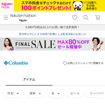
menu
home
search
favorite_border
shopping_cart
lock_outline
メニュー
トップ
検索
お気に入り
カート
ログイン
3,980円(税込)以上のお買い物で送料無料！
熊本県を中心とする地震の影響による配送遅延のお知らせ
favorite_border
お気に入りショップに登録する
アイテム
arrow_drop_down
arrow_drop_down
arrow_drop_down
性別
価格
色
セール
スーパーD