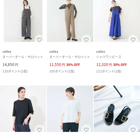
collex
collex
collex
オーバーオール・サロペット
オーバーオール・サロペット
シャツワンピース
14,850
11,550
12,320
円
円
30
%
OFF
円
30
%
OFF
135
ポイント
(
1倍
)
105
ポイント
(
1倍
)
112
ポイント
(
1倍
)