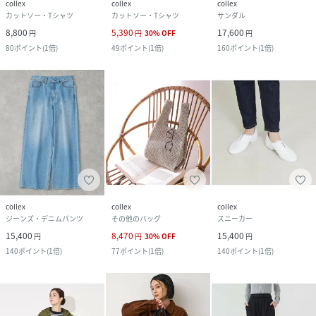
collex
collex
collex
カットソー・Tシャツ
カットソー・Tシャツ
サンダル
8,800
5,390
17,600
円
円
30
%
OFF
円
80
ポイント
(
1倍
)
49
ポイント
(
1倍
)
160
ポイント
(
1倍
)
collex
collex
collex
ジーンズ・デニムパンツ
その他のバッグ
スニーカー
15,400
8,470
15,400
円
円
30
%
OFF
円
140
ポイント
(
1倍
)
77
ポイント
(
1倍
)
140
ポイント
(
1倍
)