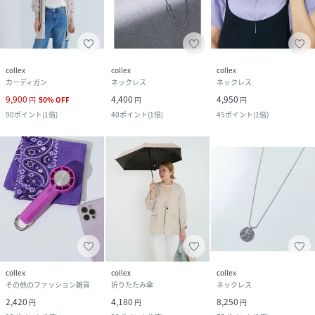
collex
collex
collex
カーディガン
ネックレス
ネックレス
9,900
4,400
4,950
円
50
%
OFF
円
円
90
ポイント
(
1倍
)
40
ポイント
(
1倍
)
45
ポイント
(
1倍
)
collex
collex
collex
その他のファッション雑貨
折りたたみ傘
ネックレス
2,420
4,180
8,250
円
円
円