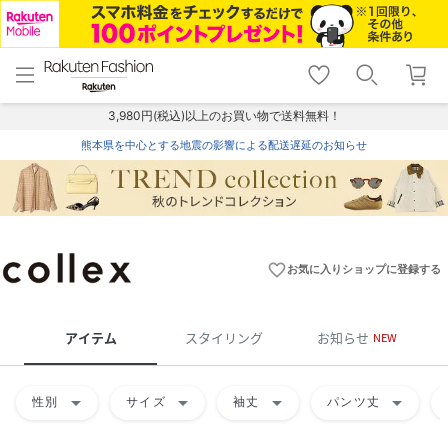
menu
home
search
favorite_border
shopping_cart
lock_outline
メニュー
トップ
検索
お気に入り
カート
ログイン
3,980円(税込)以上のお買い物で送料無料！
熊本県を中心とする地震の影響による配送遅延のお知らせ
favorite_border
お気に入りショップに登録する
アイテム
スタイリング
お知らせ
NEW
arrow_drop_down
arrow_drop_down
arrow_drop_down
arrow_drop_down
性別
サイズ
袖丈
パンツ丈