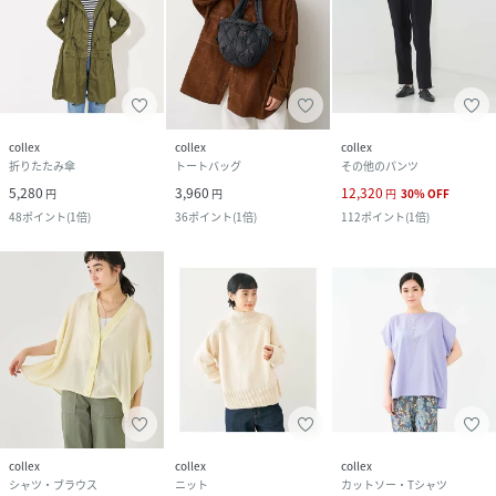
collex
collex
collex
折りたたみ傘
トートバッグ
その他のパンツ
5,280
3,960
12,320
円
円
円
30
%
OFF
48
ポイント
(
1倍
)
36
ポイント
(
1倍
)
112
ポイント
(
1倍
)
collex
collex
collex
シャツ・ブラウス
ニット
カットソー・Tシャツ