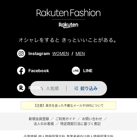
Instagram
WOMEN
/
MEN
Facebook
LINE
ROOM
人気順
絞り込み
swap_vert
【注意】楽天を装った不審なメールやSMSについて
新規会員登録
／
ご利用ガイド
／
お問い合わせ
／
法人のお客様
／
特定商取引法に基づく表記
企業情報
個人情報保護方針
事業者様向け個人情報保護方針