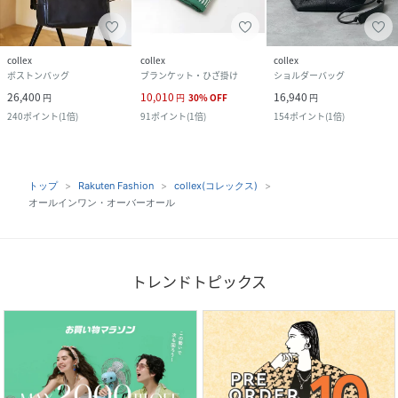
collex
collex
collex
ボストンバッグ
ブランケット・ひざ掛け
ショルダーバッグ
26,400
10,010
16,940
円
円
30
%
OFF
円
240
ポイント
(
1倍
)
91
ポイント
(
1倍
)
154
ポイント
(
1倍
)
トップ
Rakuten Fashion
collex(コレックス)
オールインワン・オーバーオール
トレンドトピックス