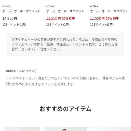
collex
collex
collex
オーバーオール・サロペット
オーバーオール・サロペット
オーバーオール・サロペット
14,850
11,550
11,550
円
円
30
%
OFF
円
30
%
OFF
135
ポイント
(
1倍
)
105
ポイント
(
1倍
)
105
ポイント
(
1倍
)
※アイテムページの更新が定期的に行われているため、検索結果が実際の
アイテムページの内容（価格、在庫表示、ポイント倍数等）とは異なる場
合がございます。ご注意ください。
collex（コレックス）
ライフスタイルという視点だけでなくデザインの可能性に着目し、世界中から年代
問わず集めたさまざまなアイテムを提案します。
おすすめのアイテム