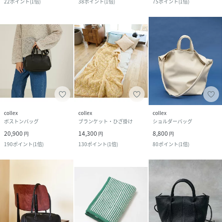
22
ポイント
(
1倍
)
38
ポイント
(
1倍
)
75
ポイント
(
1倍
)
collex
collex
collex
ボストンバッグ
ブランケット・ひざ掛け
ショルダーバッグ
20,900
14,300
8,800
円
円
円
190
ポイント
(
1倍
)
130
ポイント
(
1倍
)
80
ポイント
(
1倍
)