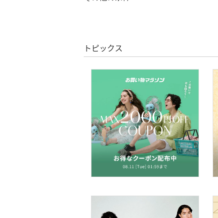
クリア
絞り込み
バッグ
クーポン対象のみ表示
絞り込み
シューズ・靴
スーパーDEALのみ表示
トピックス
インナー・ルームウェア
クリア
絞り込み
靴下・レッグウェア
ファッション雑貨
アクセサリー・腕時計
財布・ポーチ・ケース
帽子
ヘアアクセサリー
マタニティウェア・ベビ