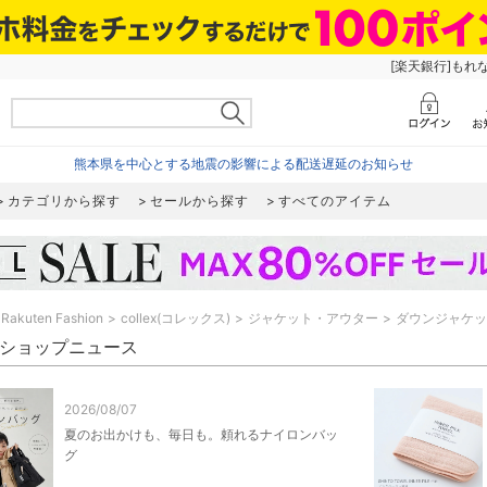
[楽天銀行]もれ
熊本県を中心とする地震の影響による配送遅延のお知らせ
カテゴリから探す
セールから探す
すべてのアイテム
Rakuten Fashion
collex(コレックス)
ジャケット・アウター
ダウンジャケッ
ex ショップニュース
2026/08/07
夏のお出かけも、毎日も。頼れるナイロンバッ
グ