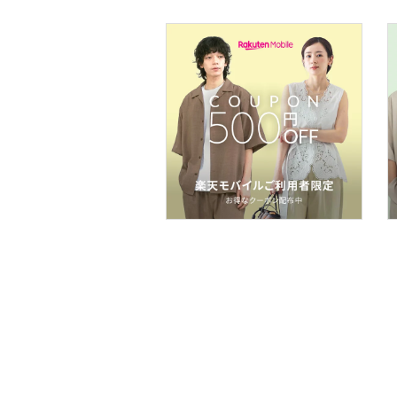
フレグランス
メイク道具・美容器具
コフレ・キット・セット
食器・調理器具・キッチ
ン用品
インテリア・生活雑貨
スマホグッズ・オーディ
オ機器
スポーツ・アウトドア用
品
文房具