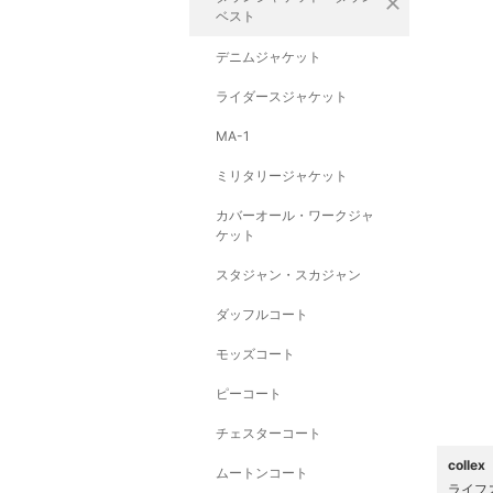
close
ベスト
デニムジャケット
ライダースジャケット
MA-1
ミリタリージャケット
カバーオール・ワークジャ
ケット
スタジャン・スカジャン
ダッフルコート
モッズコート
ピーコート
チェスターコート
coll
ムートンコート
ライフ