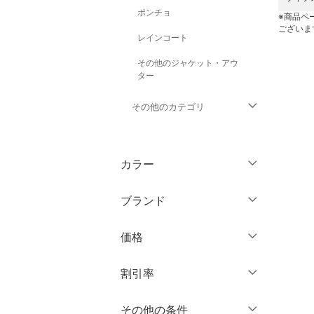
ポンチョ
※商品ペ
ございま
レインコート
その他のジャケット・アウ
ター
その他のカテゴリ
トップス
カラー
パンツ
ブランド
ワンピース・ドレス
ブランド一覧からさがす >
価格
スカート
円
～
円
割引率
オールインワン・オーバ
ーオール
％OFF
～
％OFF
その他の条件
絞り込み