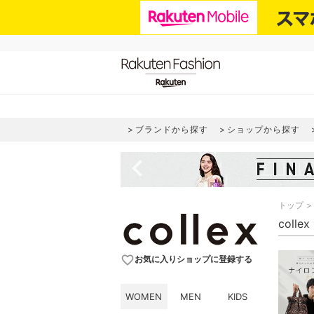
ブランドから探す
ショップから探す
navigate_before
トップ
coll
favorite_border
お気に入りショップに登録する
WOMEN
MEN
KIDS