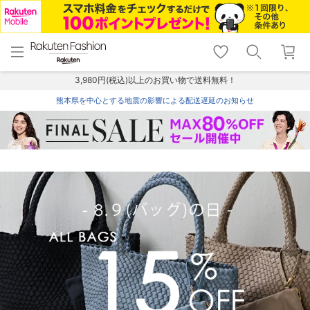
menu
home
search
favorite_border
shopping_cart
lock_outline
メニュー
トップ
検索
お気に入り
カート
ログイン
3,980円(税込)以上のお買い物で送料無料！
熊本県を中心とする地震の影響による配送遅延のお知らせ