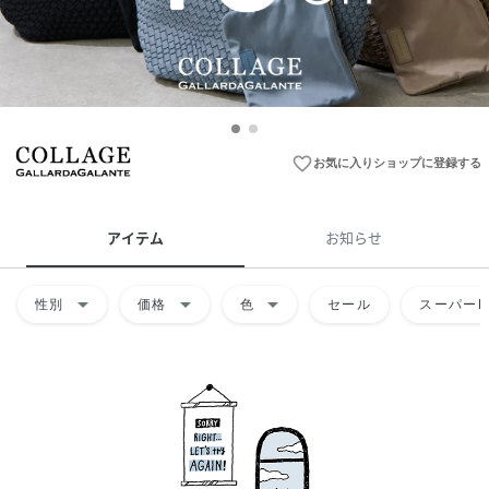
favorite_border
お気に入りショップに登録する
アイテム
お知らせ
arrow_drop_down
arrow_drop_down
arrow_drop_down
性別
価格
色
セール
スーパーD