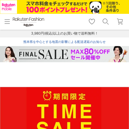
menu
home
search
favorite_border
shopping_cart
lock_outline
メニュー
トップ
検索
お気に入り
カート
ログイン
3,980円(税込)以上のお買い物で送料無料！
熊本県を中心とする地震の影響による配送遅延のお知らせ