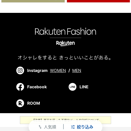
Instagram
WOMEN
/
MEN
Facebook
LINE
ROOM
【注意】楽天を装った不審なメールやSMSについて
人気順
絞り込み
swap_vert