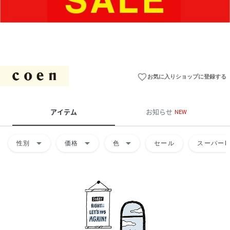
favorite_border
お気に入りショップに登録する
アイテム
お知らせ
NEW
arrow_drop_down
arrow_drop_down
arrow_drop_down
性別
価格
色
セール
スーパーD